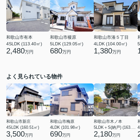
和歌山市有本
和歌山市湊５丁目
和歌山市榎原
4SLDK (113.40㎡)
4LDK (104.00㎡)
5LDK (129.05㎡)
5
2,480
1,380
680
万円
万円
万円
よく見られている物件
和歌山市新庄
和歌山市梅原
和歌山市木ノ本
4SLDK (160.51㎡)
4LDK (101.98㎡)
5LDK＋S(納戸) (163.79㎡)
4
3,500
690
2,180
万円
万円
万円