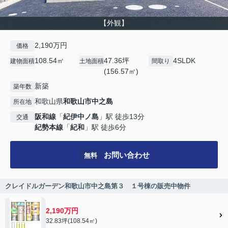
【外観】
2,190万円
価格
108.54㎡
47.36坪
4SLDK
建物面積
土地面積
間取り
(156.57㎡)
新築
築年数
和歌山県
和歌山市
中之島
所在地
阪和線
「
紀伊中ノ島
」駅 徒歩13分
交通
紀勢本線
「
紀和
」駅 徒歩6分
お問い合わせ
無料
クレイドルガーデン和歌山市中之島第３ １号棟の販売中物件
2,190万円
32.83坪(108.54㎡)