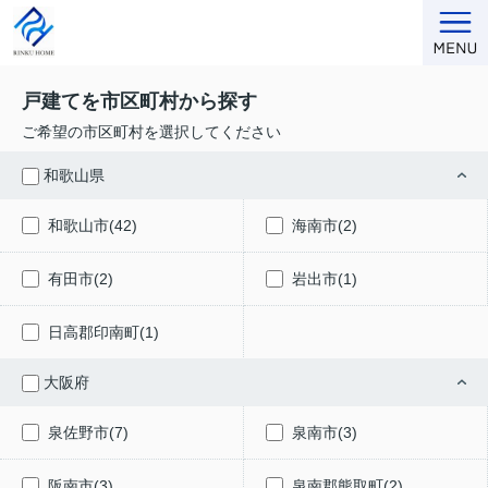
戸建てを市区町村から探す
ご希望の市区町村を選択してください
和歌山県
和歌山市(42)
海南市(2)
有田市(2)
岩出市(1)
日高郡印南町(1)
大阪府
泉佐野市(7)
泉南市(3)
阪南市(3)
泉南郡熊取町(2)