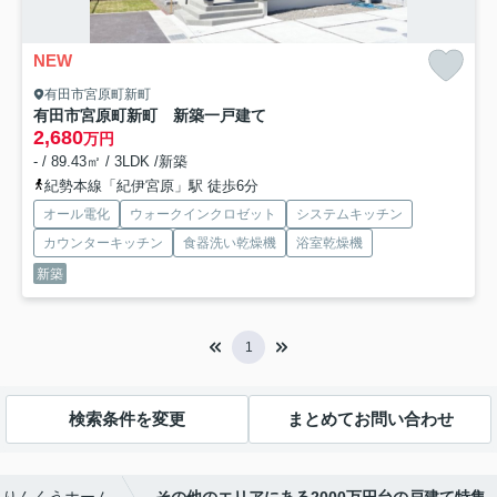
NEW
有田市宮原町新町
有田市宮原町新町 新築一戸建て
2,680
万円
- / 89.43㎡ / 3LDK /新築
紀勢本線「紀伊宮原」駅 徒歩6分
オール電化
ウォークインクロゼット
システムキッチン
カウンターキッチン
食器洗い乾燥機
浴室乾燥機
新築
1
検索条件を変更
まとめてお問い合わせ
らりんくうホーム
その他のエリアにある2000万円台の戸建て特集