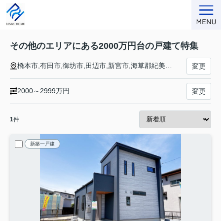
その他のエリアにある2000万円台の戸建て特集
橋本市,有田市,御坊市,田辺市,新宮市,海草郡紀美野町,伊都郡かつらぎ町,伊都郡九度山町,伊都郡高野町,有田郡湯浅町,有田郡広川町,有田郡有田川町,日高郡美浜町,日高郡日高町,日高郡由良町,日高郡印南町,日高郡みなべ町,日高郡日高川町,西牟婁郡白浜町,西牟婁郡上富田町,西牟婁郡すさみ町,東牟婁郡那智勝浦町,東牟婁郡太地町,東牟婁郡古座川町,東牟婁郡北山村,東牟婁郡串本町
変更
2000～2999万円
変更
1
件
新築一戸建