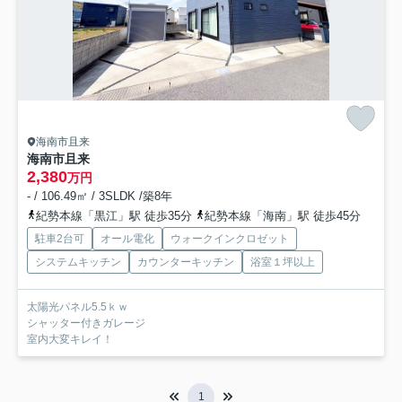
海南市且来
海南市且来
2,380
万円
- / 106.49㎡ / 3SLDK /築8年
紀勢本線「黒江」駅 徒歩35分
紀勢本線「海南」駅 徒歩45分
駐車2台可
オール電化
ウォークインクロゼット
システムキッチン
カウンターキッチン
浴室１坪以上
太陽光パネル5.5ｋｗ
シャッター付きガレージ
室内大変キレイ！
1