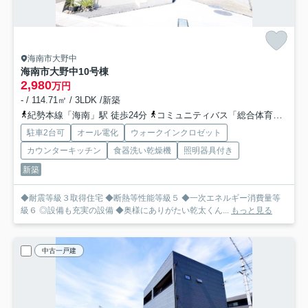
海南市大野中
海南市大野中10号棟
2,980
万円
- / 114.71㎡ / 3LDK /新築
紀勢本線「海南」駅 徒歩24分
コミュニティバス「総合体育館前」バス停下車 徒歩3分
駐車2台可
オール電化
ウォークインクロゼット
カウンターキッチン
食器洗い乾燥機
照明器具付き
新築
◆耐震等級３取得住宅 ◆断熱等性能等級５ ◆一次エネルギー消費量等
級６ ◎設備も充実の設備 ◆奥様にありがたい乾太くん...
もっと見る
中古一戸建