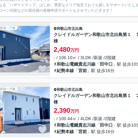
なる「ハザードマップ」はじめ、豊富なエリア知見でおうち探しをサポートいたし
ローン控除などの居住後の各種申請サポートもさせていただきます！
新築一戸建
和歌山市
北出島
クレイドルガーデン和歌山市北出島第１ 
棟
2,480
万円
- / 106.10㎡ / 3LDK /新築 /2階建
和歌山電鐵貴志川線
「
田中口
」駅 徒歩10
紀勢本線
「
宮前
」駅 徒歩16分
新築一戸建
和歌山市
北出島
クレイドルガーデン和歌山市北出島第１ 
棟
2,390
万円
- / 100.44㎡ / 4LDK /新築 /2階建
和歌山電鐵貴志川線
「
田中口
」駅 徒歩10
紀勢本線
「
宮前
」駅 徒歩16分