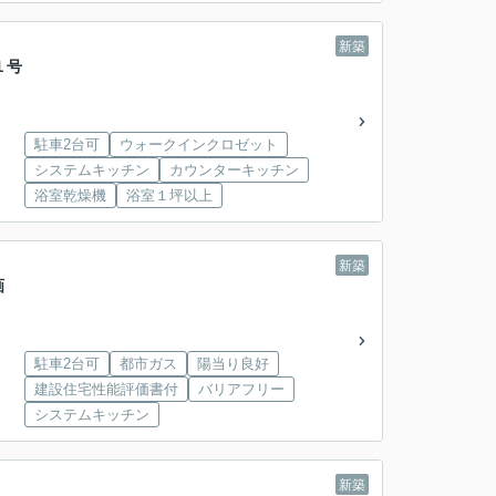
新築
１号
駐車2台可
ウォークインクロゼット
システムキッチン
カウンターキッチン
浴室乾燥機
浴室１坪以上
新築
画
駐車2台可
都市ガス
陽当り良好
建設住宅性能評価書付
バリアフリー
システムキッチン
新築