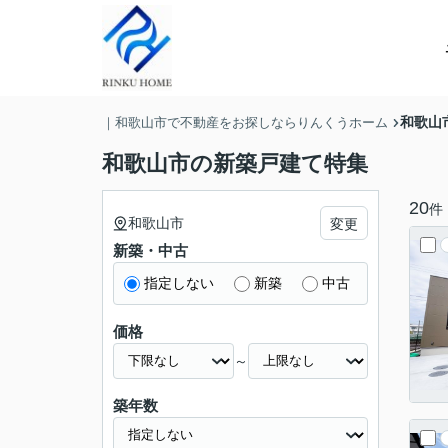
和歌山
｜和歌山市で不動産をお探しならりんくうホーム
和歌山市の新築戸建て特集
20
件
和歌山市
変更
新築・中古
指定しない
新築
中古
価格
～
築年数