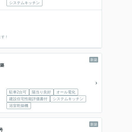
システムキッチン
ます！
新築
新築
駐車2台可
陽当り良好
オール電化
建設住宅性能評価書付
システムキッチン
浴室乾燥機
新築
号