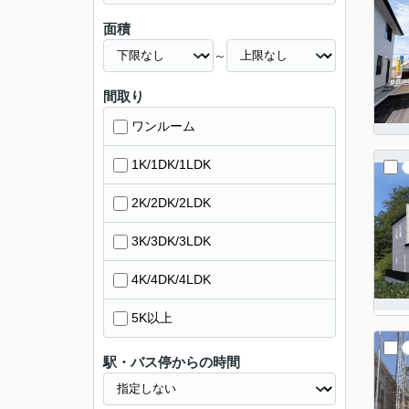
面積
～
間取り
ワンルーム
1K/1DK/1LDK
2K/2DK/2LDK
3K/3DK/3LDK
4K/4DK/4LDK
5K以上
駅・バス停からの時間