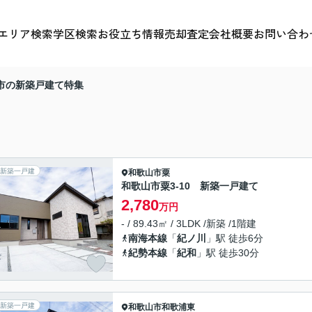
エリア検索
学区検索
お役立ち情報
売却査定
会社概要
お問い合わ
市の新築戸建て特集
新築一戸建
和歌山市
粟
和歌山市粟3-10 新築一戸建て
2,780
万円
- / 89.43㎡ / 3LDK /新築 /1階建
南海本線
「
紀ノ川
」駅 徒歩6分
紀勢本線
「
紀和
」駅 徒歩30分
新築一戸建
和歌山市
和歌浦東