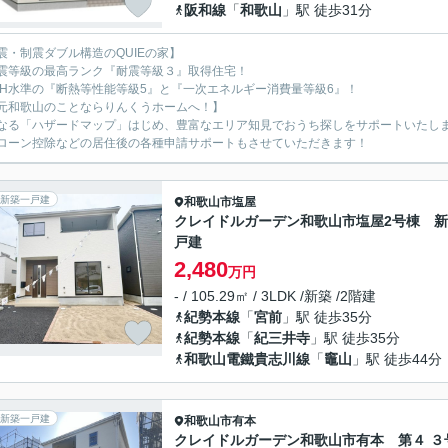
阪和線
「
和歌山
」駅 徒歩31分
震・制震ダブル構造のQUIEの家】
震等級の最高ランク『耐震等級３』取得住宅！
EH水準の『断熱等性能等級5』と『一次エネルギー消費量等級6』！
元和歌山のことならりんくうホームへ！】
なる「ハザードマップ」はじめ、豊富なエリア知見でおうち探しをサポートいたし
ローン控除などの居住後の各種申請サポートもさせていただきます！
新築一戸建
和歌山市
塩屋
クレイドルガーデン和歌山市塩屋2号棟 
戸建
2,480
万円
- / 105.29㎡ / 3LDK /新築 /2階建
紀勢本線
「
宮前
」駅 徒歩35分
紀勢本線
「
紀三井寺
」駅 徒歩35分
和歌山電鐵貴志川線
「
竈山
」駅 徒歩44分
新築一戸建
和歌山市
有本
クレイドルガーデン和歌山市有本 第４ ３