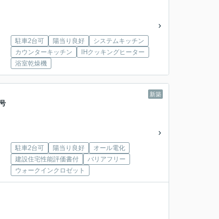
駐車2台可
陽当り良好
システムキッチン
カウンターキッチン
IHクッキングヒーター
浴室乾燥機
新築
号
駐車2台可
陽当り良好
オール電化
建設住宅性能評価書付
バリアフリー
ウォークインクロゼット