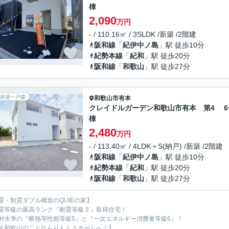
棟
2,090
万円
- / 110.16㎡ / 3SLDK /新築 /2階建
阪和線
「
紀伊中ノ島
」駅 徒歩10分
紀勢本線
「
紀和
」駅 徒歩20分
阪和線
「
和歌山
」駅 徒歩27分
新築一戸建
和歌山市
有本
クレイドルガーデン和歌山市有本 第4 6
棟
2,480
万円
- / 113.40㎡ / 4LDK＋S(納戸) /新築 /2階建
阪和線
「
紀伊中ノ島
」駅 徒歩10分
紀勢本線
「
紀和
」駅 徒歩20分
阪和線
「
和歌山
」駅 徒歩27分
震・制震ダブル構造のQUIEの家】
震等級の最高ランク『耐震等級３』取得住宅！
EH水準の『断熱等性能等級5』と『一次エネルギー消費量等級6』！
元和歌山のことならりんくうホームへ！】