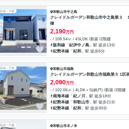
新築一戸建
和歌山市
中之島
クレイドルガーデン和歌山市中之島第３ 
棟
2,190
万円
- / 108.54㎡ / 4SLDK /新築 /2階建
阪和線
「
紀伊中ノ島
」駅 徒歩13分
紀勢本線
「
紀和
」駅 徒歩6分
新築一戸建
和歌山市
福島
クレイドルガーデン和歌山市福島第５ 1区
2,090
万円
- / 102.06㎡ / 4LDK＋S(納戸) /新築 /2階建
南海本線
「
紀ノ川
」駅 徒歩18分
紀勢本線
「
和歌山市
」駅 徒歩21分
紀勢本線
「
紀和
」駅 徒歩30分
新築一戸建
和歌山市
木ノ本