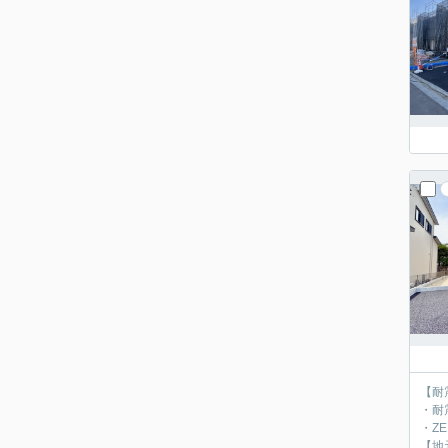
【耐
・耐
・Z
【地