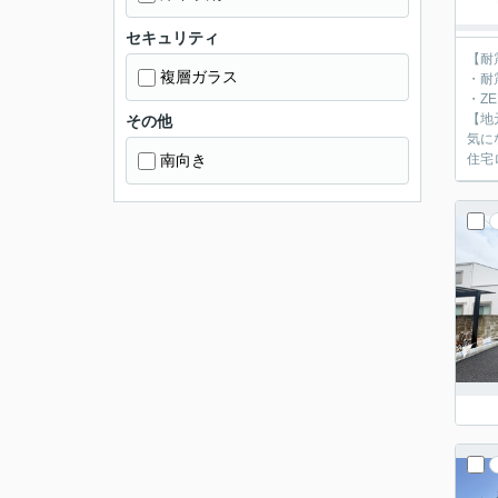
セキュリティ
【耐
複層ガラス
・耐
・Z
【地
その他
気に
南向き
住宅