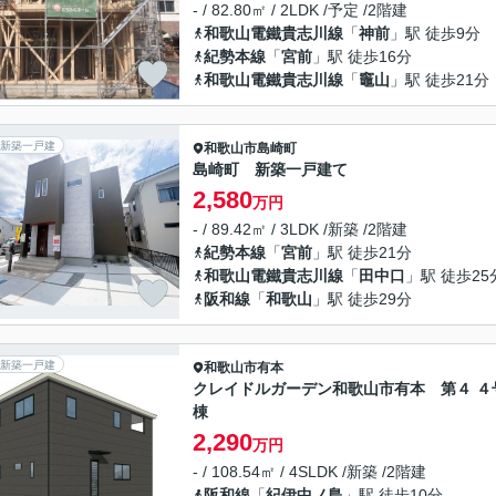
- / 82.80㎡ / 2LDK /予定 /2階建
和歌山電鐵貴志川線
「
神前
」駅 徒歩9分
紀勢本線
「
宮前
」駅 徒歩16分
和歌山電鐵貴志川線
「
竈山
」駅 徒歩21分
新築一戸建
和歌山市
島崎町
島崎町 新築一戸建て
2,580
万円
- / 89.42㎡ / 3LDK /新築 /2階建
紀勢本線
「
宮前
」駅 徒歩21分
和歌山電鐵貴志川線
「
田中口
」駅 徒歩25
阪和線
「
和歌山
」駅 徒歩29分
新築一戸建
和歌山市
有本
クレイドルガーデン和歌山市有本 第４ ４
棟
2,290
万円
- / 108.54㎡ / 4SLDK /新築 /2階建
阪和線
「
紀伊中ノ島
」駅 徒歩10分