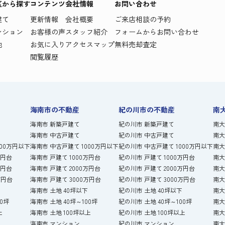
区から探す
コンテンツ
会社情報
お問い合わせ
建て
更新情報
会社概要
ご来店相談の予約
ンション
お客様の声
スタッフ紹介
フォームからお問い合わせ
地
お気に入り
アクセスマップ
無料売却査定
閲覧履歴
海南市の不動産
紀の川市の不動産
南
海南市 新築戸建て
紀の川市 新築戸建て
南大
海南市 中古戸建て
紀の川市 中古戸建て
南大
000万円以下
海南市 中古戸建て 1000万円以下
紀の川市 中古戸建て 1000万円以下
南大
万円台
海南市 戸建て 1000万円台
紀の川市 戸建て 1000万円台
南大
万円台
海南市 戸建て 2000万円台
紀の川市 戸建て 2000万円台
南大
万円台
海南市 戸建て 3000万円台
紀の川市 戸建て 3000万円台
南大
海南市 土地 40坪以下
紀の川市 土地 40坪以下
南大
00坪
海南市 土地 40坪～100坪
紀の川市 土地 40坪～100坪
南大
上
海南市 土地 100坪以上
紀の川市 土地 100坪以上
南大
海南市 マンション
紀の川市 マンション
南大