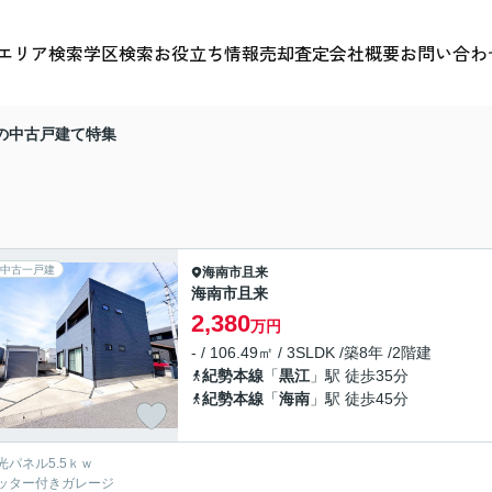
エリア検索
学区検索
お役立ち情報
売却査定
会社概要
お問い合わ
の中古戸建て特集
中古一戸建
海南市
且来
海南市且来
2,380
万円
- / 106.49㎡ / 3SLDK /築8年 /2階建
紀勢本線
「
黒江
」駅 徒歩35分
紀勢本線
「
海南
」駅 徒歩45分
光パネル5.5ｋｗ
ッター付きガレージ