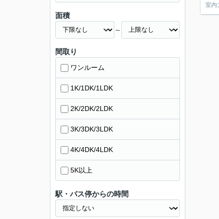
室内
面積
～
間取り
ワンルーム
1K/1DK/1LDK
2K/2DK/2LDK
3K/3DK/3LDK
4K/4DK/4LDK
5K以上
駅・バス停からの時間