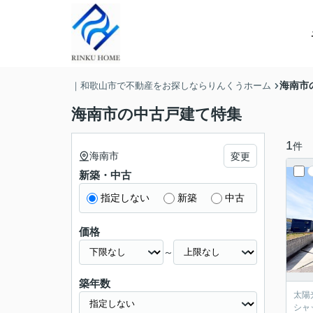
海南市
｜和歌山市で不動産をお探しならりんくうホーム
海南市の中古戸建て特集
1
件
海南市
変更
新築・中古
指定しない
新築
中古
価格
～
築年数
太陽
シャ