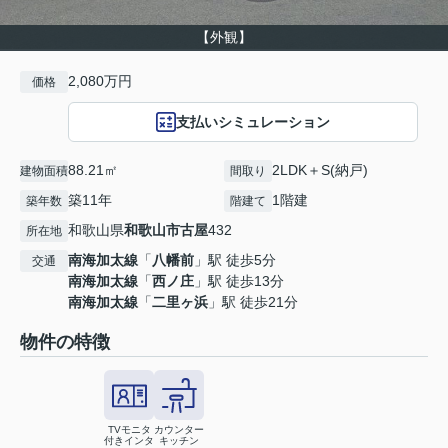
【外観】
2,080万円
価格
支払いシミュレーション
88.21㎡
2LDK＋S(納戸)
建物面積
間取り
築11年
1階建
築年数
階建て
和歌山県
和歌山市
古屋
432
所在地
南海加太線
「
八幡前
」駅 徒歩5分
交通
南海加太線
「
西ノ庄
」駅 徒歩13分
南海加太線
「
二里ヶ浜
」駅 徒歩21分
物件の特徴
TVモニタ
カウンター
付きインタ
キッチン