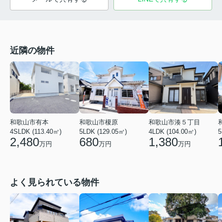
近隣の物件
和歌山市有本
和歌山市湊５丁目
和歌山市榎原
4SLDK (113.40㎡)
4LDK (104.00㎡)
5LDK (129.05㎡)
5
2,480
1,380
680
万円
万円
万円
よく見られている物件