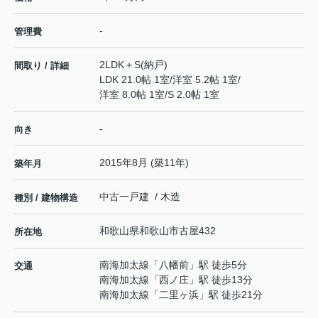
-
管理費
2LDK＋S(納戸)
間取り / 詳細
LDK 21.0帖 1室
/
洋室 5.2帖 1室
/
洋室 8.0帖 1室
/
S 2.0帖 1室
-
向き
2015年8月 (築11年)
築年月
中古一戸建 / 木造
種別 / 建物構造
和歌山県
和歌山市
古屋
432
所在地
南海加太線
「
八幡前
」駅 徒歩5分
交通
南海加太線
「
西ノ庄
」駅 徒歩13分
南海加太線
「
二里ヶ浜
」駅 徒歩21分