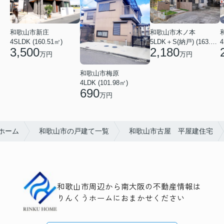
和歌山市新庄
和歌山市木ノ本
4SLDK (160.51㎡)
5LDK＋S(納戸) (163.79㎡)
4
3,500
2,180
万円
万円
和歌山市梅原
4LDK (101.98㎡)
690
万円
ホーム
和歌山市の戸建て一覧
和歌山市古屋 平屋建住宅
和歌山市周辺から南大阪の不動産情報は
りんくうホームにおまかせください