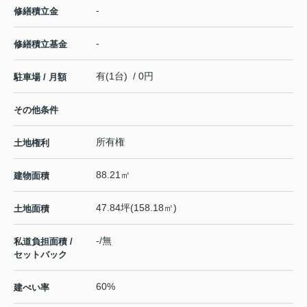
-
修繕積立金
-
修繕積立基金
有(1台) / 0円
駐車場 / 月額
その他条件
所有権
土地権利
88.21㎡
建物面積
47.84坪(158.18㎡)
土地面積
-/無
私道負担面積 /
セットバック
60%
建ぺい率