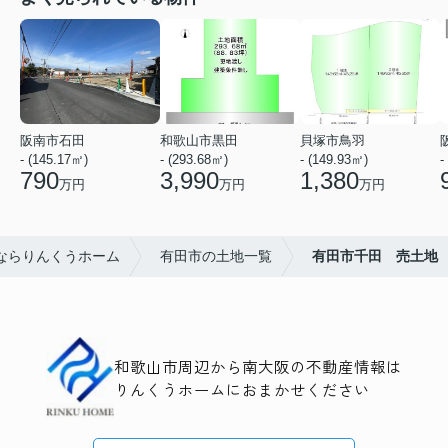
阪南市石田
和歌山市黒田
貝塚市鳥羽
- (145.17㎡)
- (293.68㎡)
- (149.93㎡)
-
790
3,990
1,380
万円
万円
万円
ならりんくうホーム
有田市の土地一覧
有田市千田 売土地
和歌山市周辺から南大阪の不動産情報は
りんくうホームにおまかせください