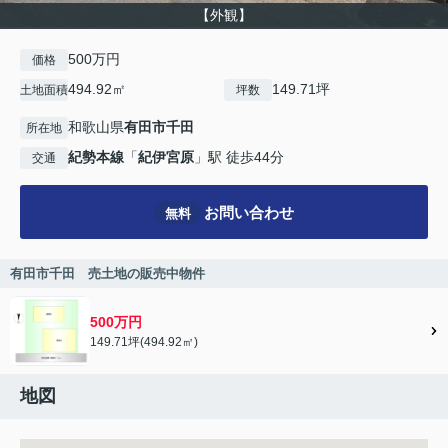
【外観】
500万円
価格
494.92㎡
149.71坪
土地面積
坪数
和歌山県
有田市
千田
所在地
紀勢本線
「
紀伊宮原
」駅 徒歩44分
交通
お問い合わせ
無料
有田市千田 売土地の販売中物件
500万円
149.71坪(494.92㎡)
地図