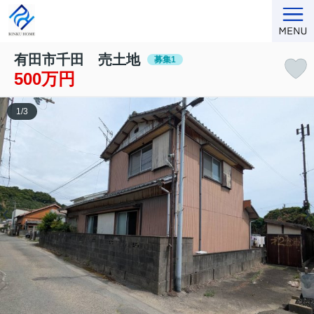
有田市千田 売土地
募集1
500万円
1
/
3