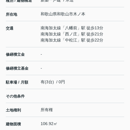
種別 / 建物構造
和歌山県
和歌山市
木ノ本
所在地
南海加太線
「
八幡前
」駅 徒歩13分
交通
南海加太線
「
西ノ庄
」駅 徒歩21分
南海加太線
「
中松江
」駅 徒歩22分
-
修繕積立金
-
修繕積立基金
有(3台) / 0円
駐車場 / 月額
その他条件
所有権
土地権利
106.92㎡
建物面積