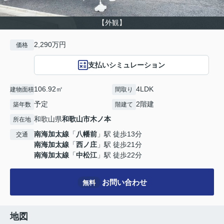
【外観】
2,290万円
価格
支払いシミュレーション
106.92㎡
4LDK
建物面積
間取り
予定
2階建
築年数
階建て
和歌山県
和歌山市
木ノ本
所在地
南海加太線
「
八幡前
」駅 徒歩13分
交通
南海加太線
「
西ノ庄
」駅 徒歩21分
南海加太線
「
中松江
」駅 徒歩22分
お問い合わせ
無料
地図