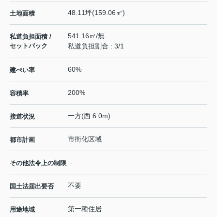
48.11坪(159.06㎡)
土地面積
541.16㎡/無
私道負担面積 /
セットバック
私道負担割合 : 3/1
60%
建ぺい率
200%
容積率
一方(西 6.0m)
接道状況
市街化区域
都市計画
-
その他法令上の制限
不要
国土法届出要否
第一種住居
用途地域