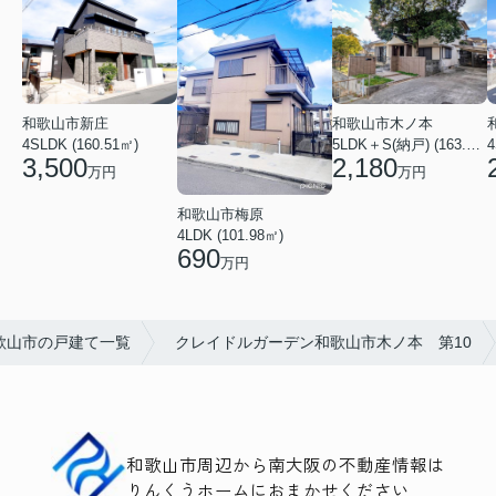
和歌山市新庄
和歌山市木ノ本
4SLDK (160.51㎡)
5LDK＋S(納戸) (163.79㎡)
4
3,500
2,180
万円
万円
和歌山市梅原
4LDK (101.98㎡)
690
万円
歌山市の戸建て一覧
クレイドルガーデン和歌山市木ノ本 第10
和歌山市周辺から南大阪の不動産情報は
りんくうホームにおまかせください