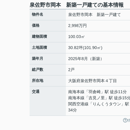
泉佐野市岡本 新築一戸建ての基本情報
物件名
泉佐野市岡本 新築一戸建て
価格
2,998万円
建物面積
100.03㎡
土地面積
30.82坪(101.90㎡)
築年月
2025年8月（新築）
総戸数
2戸
所在地
大阪府
泉佐野市
岡本
４丁目
交通
南海本線
「
羽倉崎
」駅 徒歩11分
南海本線
「
吉見ノ里
」駅 徒歩15
関西空港線
「
りんくうタウン
」駅
34分