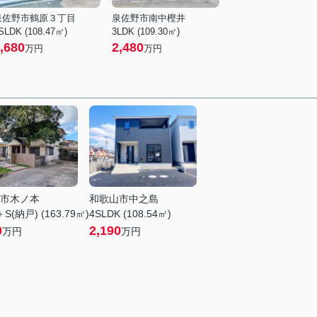
泉佐野市鶴原３丁目
泉佐野市南中樫井
SLDK (108.47㎡)
3LDK (109.30㎡)
,680
2,480
万円
万円
市木ノ本
和歌山市中之島
S(納戸) (163.79㎡)
4SLDK (108.54㎡)
0
2,190
万円
万円