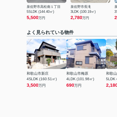
泉佐野市高松南１丁目
泉佐野市長滝
5SLDK (144.40㎡)
3LDK (100.19㎡)
3
5,500
2,780
2
万円
万円
よく見られている物件
和歌山市新庄
和歌山市梅原
和歌山
4SLDK (160.51㎡)
4LDK (101.98㎡)
5LDK＋
3,500
690
2,18
万円
万円