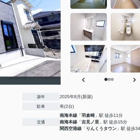
2025年8月(新築)
築年
有(2台)
駐車
南海本線
「
羽倉崎
」駅 徒歩11分
南海本線
「
吉見ノ里
」駅 徒歩15分
交通
関西空港線
「
りんくうタウン
」駅 徒歩3