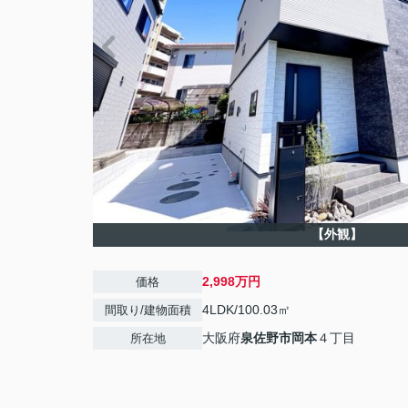
【外観】
2,998万円
価格
4LDK/100.03㎡
間取り/建物面積
大阪府
泉佐野市
岡本
４丁目
所在地