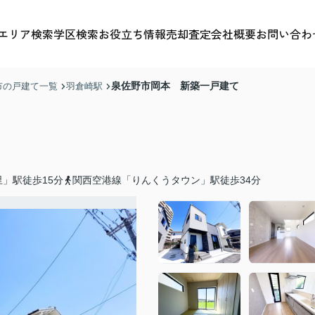
エリア検索
学区検索
お役立ち情報
売却査定
会社概要
お問い合わ
泉佐野市岡本 新築一戸建て
市の戸建て一覧
羽倉崎駅
」駅徒歩15分
関西空港線「りんくうタウン」駅徒歩34分