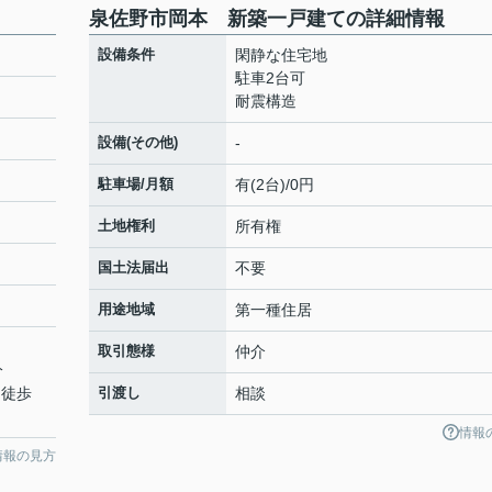
泉佐野市岡本 新築一戸建ての詳細情報
設備条件
閑静な住宅地
駐車2台可
耐震構造
設備(その他)
-
駐車場/月額
有(2台)/0円
土地権利
所有権
国土法届出
不要
用途地域
第一種住居
取引態様
仲介
分
 徒歩
引渡し
相談
情報
情報の見方