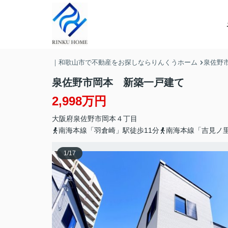
｜和歌山市で不動産をお探しならりんくうホーム
泉佐野
泉佐野市岡本 新築一戸建て
2,998万円
大阪府
泉佐野市
岡本
４丁目
南海本線「羽倉崎」駅徒歩11分
南海本線「吉見ノ里
1
/
17