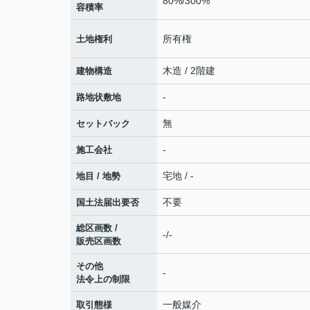
80%/300%
容積率
所有権
土地権利
木造 / 2階建
建物構造
-
路地状敷地
無
セットバック
-
施工会社
宅地 / -
地目 / 地勢
不要
国土法届出要否
総区画数 /
-/-
販売区画数
その他
-
法令上の制限
一般媒介
取引態様