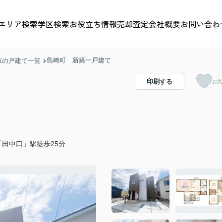
エリア検索
学区検索
お役立ち情報
売却査定
会社概要
お問い合わ
島崎町 新築一戸建て
市の戸建て一覧
印刷する
お気
田中口」駅徒歩25分