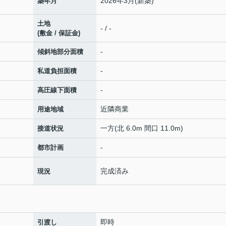
2026年3月(新築)
築年月
土地
- / -
(敷金 / 保証金)
-
傾斜地部分面積
-
私道負担面積
-
高圧線下面積
近隣商業
用途地域
一方(北 6.0m 間口 11.0m)
接道状況
-
都市計画
完成済み
現況
即時
引渡し