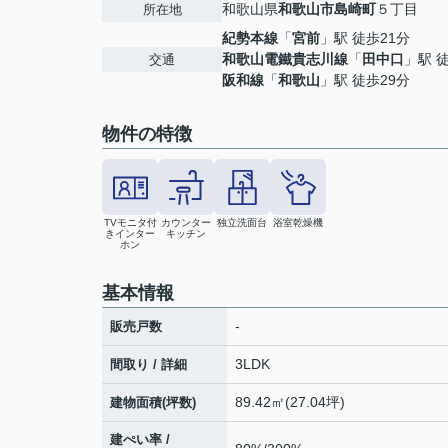
和歌山県
和歌山市
島崎町
５丁目
所在地
紀勢本線
「
宮前
」駅 徒歩21分
和歌山電鐵貴志川線
「
田中口
」駅 
交通
阪和線
「
和歌山
」駅 徒歩29分
物件の特徴
TVモニタ付
カウンター
独立洗面台
浴室乾燥機
きインター
キッチン
ホン
基本情報
-
販売戸数
3LDK
間取り / 詳細
89.42㎡(27.04坪)
建物面積(坪数)
建ぺい率 /