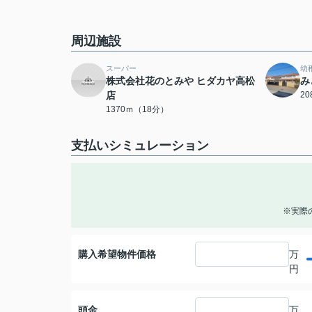
周辺施設
スーパー
幼
株式会社花のとみや ヒダカヤ高松
み
店
2
1370ｍ（18分）
支払いシミュレーション
※実際
購入希望物件価格
万
円
頭金
万