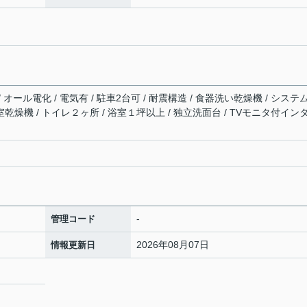
/ オール電化 / 電気有 / 駐車2台可 / 耐震構造 / 食器洗い乾燥機 / システ
室乾燥機 / トイレ２ヶ所 / 浴室１坪以上 / 独立洗面台 / TVモニタ付イン
-
管理コード
2026年08月07日
情報更新日