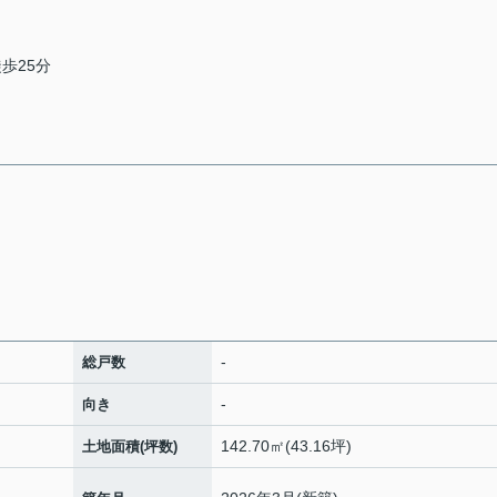
徒歩25分
-
総戸数
-
向き
142.70㎡(43.16坪)
土地面積(坪数)