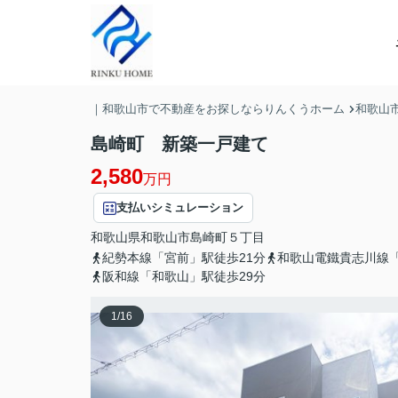
｜和歌山市で不動産をお探しならりんくうホーム
和歌山
島崎町 新築一戸建て
2,580
万円
支払いシミュレーション
和歌山県
和歌山市
島崎町
５丁目
紀勢本線「宮前」駅徒歩21分
和歌山電鐵貴志川線「
阪和線「和歌山」駅徒歩29分
1
/
16