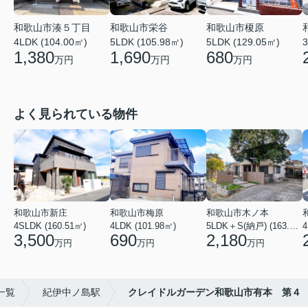
和歌山市湊５丁目
和歌山市榎原
和歌山市栄谷
4LDK (104.00㎡)
3
5LDK (129.05㎡)
5LDK (105.98㎡)
1,380
680
1,690
万円
万円
万円
よく見られている物件
和歌山市新庄
和歌山市梅原
和歌山市木ノ本
4SLDK (160.51㎡)
4LDK (101.98㎡)
5LDK＋S(納戸) (163.79㎡)
4
3,500
690
2,180
万円
万円
万円
一覧
紀伊中ノ島駅
クレイドルガーデン和歌山市有本 第４