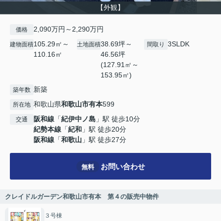
【外観】
2,090万円～2,290万円
価格
105.29㎡～
38.69坪～
3SLDK
建物面積
土地面積
間取り
110.16㎡
46.56坪
(127.91㎡～
153.95㎡)
新築
築年数
和歌山県
和歌山市
有本
599
所在地
阪和線
「
紀伊中ノ島
」駅 徒歩10分
交通
紀勢本線
「
紀和
」駅 徒歩20分
阪和線
「
和歌山
」駅 徒歩27分
お問い合わせ
無料
クレイドルガーデン和歌山市有本 第４の販売中物件
３号棟