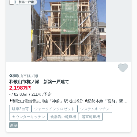
新築一戸建
和歌山市杭ノ瀬
和歌山市杭ノ瀬 新築一戸建て
2,198
万円
- / 82.80㎡ / 2LDK /予定
和歌山電鐵貴志川線「神前」駅 徒歩9分
紀勢本線「宮前」駅 徒歩16分
駐車2台可
ウォークインクロゼット
システムキッチン
カウンターキッチン
食器洗い乾燥機
浴室乾燥機
新築