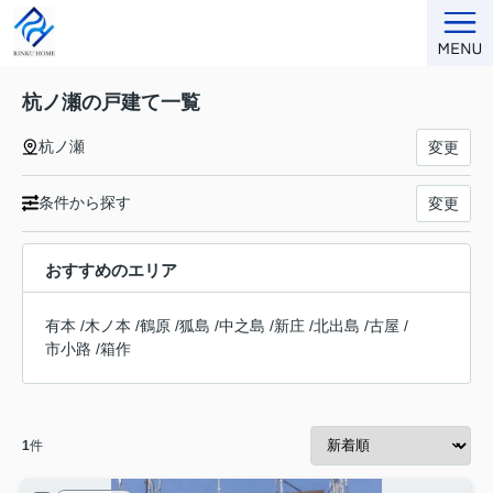
杭ノ瀬の戸建て一覧
杭ノ瀬
変更
条件から探す
変更
おすすめのエリア
有本
/
木ノ本
/
鶴原
/
狐島
/
中之島
/
新庄
/
北出島
/
古屋
/
市小路
/
箱作
1
件