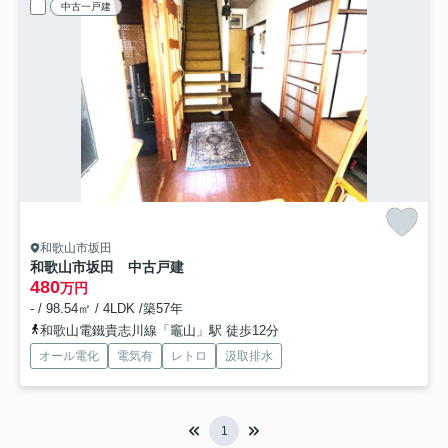
中古一戸建
和歌山市坂田
和歌山市坂田 中古戸建
480
万円
- / 98.54㎡ / 4LDK /築57年
和歌山電鐵貴志川線「竈山」駅 徒歩12分
オール電化
電気有
レトロ
汲取排水
1