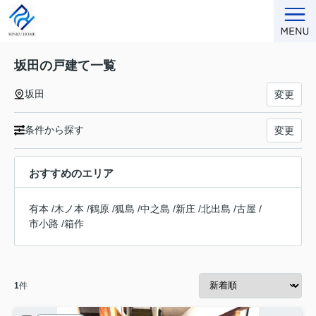
坂田の戸建て一覧
坂田
変更
条件から探す
変更
おすすめのエリア
有本
/
木ノ本
/
鶴原
/
狐島
/
中之島
/
新庄
/
北出島
/
古屋
/
市小路
/
箱作
1
件