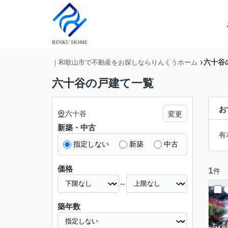
六十谷
｜和歌山市で不動産をお探しならりんくうホーム
六十谷の戸建て一覧
お
六十谷
変更
新築・中古
有
指定しない
新築
中古
価格
1
件
～
築年数