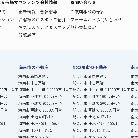
区から探す
コンテンツ
会社情報
お問い合わせ
建て
更新情報
会社概要
ご来店相談の予約
ンション
お客様の声
スタッフ紹介
フォームからお問い合わせ
地
お気に入り
アクセスマップ
無料売却査定
閲覧履歴
海南市の不動産
紀の川市の不動産
南
海南市 新築戸建て
紀の川市 新築戸建て
南大
海南市 中古戸建て
紀の川市 中古戸建て
南大
000万円以下
海南市 中古戸建て 1000万円以下
紀の川市 中古戸建て 1000万円以下
南大
万円台
海南市 戸建て 1000万円台
紀の川市 戸建て 1000万円台
南大
万円台
海南市 戸建て 2000万円台
紀の川市 戸建て 2000万円台
南大
万円台
海南市 戸建て 3000万円台
紀の川市 戸建て 3000万円台
南大
海南市 土地 40坪以下
紀の川市 土地 40坪以下
南大
00坪
海南市 土地 40坪～100坪
紀の川市 土地 40坪～100坪
南大
上
海南市 土地 100坪以上
紀の川市 土地 100坪以上
南大
海南市 マンション
紀の川市 マンション
南大