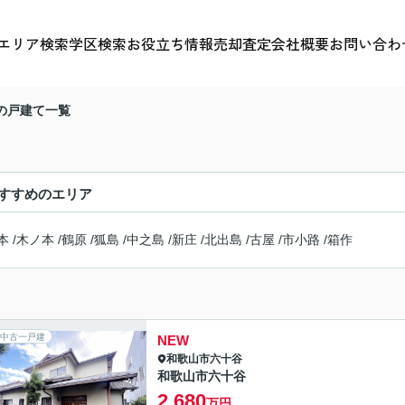
エリア検索
学区検索
お役立ち情報
売却査定
会社概要
お問い合わ
の戸建て一覧
すすめのエリア
本
/
木ノ本
/
鶴原
/
狐島
/
中之島
/
新庄
/
北出島
/
古屋
/
市小路
/
箱作
中古一戸建
NEW
和歌山市
六十谷
和歌山市六十谷
2,680
万円