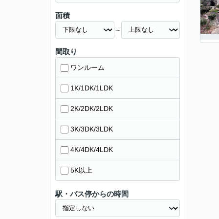
面積
～
間取り
ワンルーム
1K/1DK/1LDK
2K/2DK/2LDK
3K/3DK/3LDK
4K/4DK/4LDK
5K以上
駅・バス停からの時間