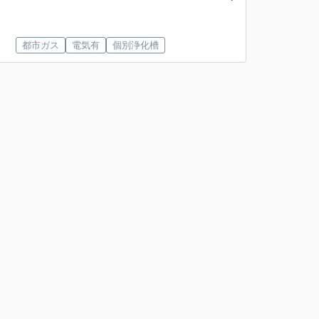
都市ガス
電気有
個別浄化槽