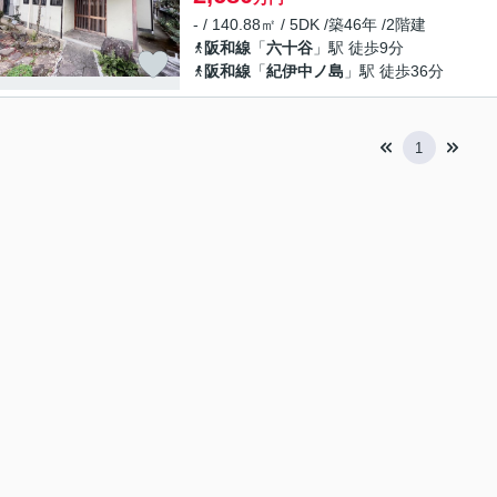
- / 140.88㎡ / 5DK /築46年 /2階建
阪和線
「
六十谷
」駅 徒歩9分
阪和線
「
紀伊中ノ島
」駅 徒歩36分
1