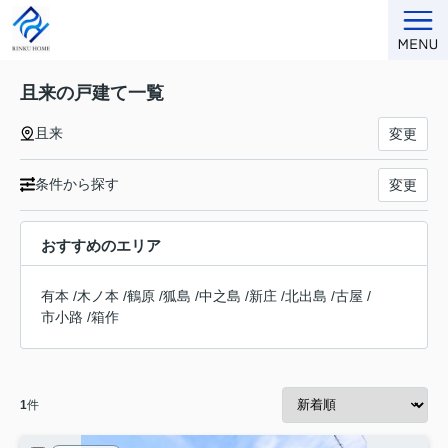
且来の戸建て一覧
且来
変更
条件から探す
変更
おすすめのエリア
有本
/
木ノ本
/
鶴原
/
狐島
/
中之島
/
新庄
/
北出島
/
古屋
/
市小路
/
箱作
1
件