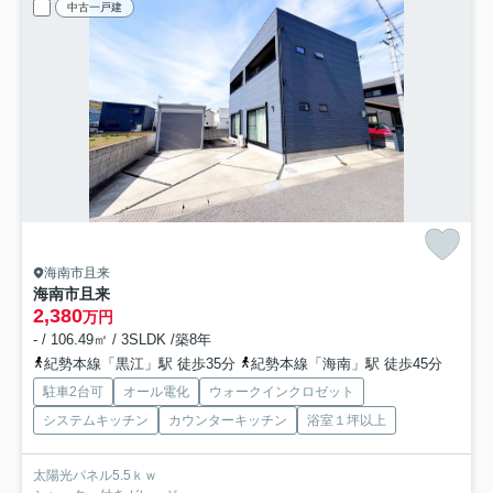
中古一戸建
海南市且来
海南市且来
2,380
万円
- / 106.49㎡ / 3SLDK /築8年
紀勢本線「黒江」駅 徒歩35分
紀勢本線「海南」駅 徒歩45分
駐車2台可
オール電化
ウォークインクロゼット
システムキッチン
カウンターキッチン
浴室１坪以上
太陽光パネル5.5ｋｗ