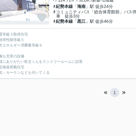
- / 114.71㎡ / 3LDK /新築 /2階建
紀勢本線
「
海南
」駅 徒歩24分
コミュニティバス「総合体育館前」バス
車 徒歩3分
紀勢本線
「
黒江
」駅 徒歩46分
震等級３取得住宅
熱等性能等級５
次エネルギー消費量等級６
備も充実の設備
様にありがたい乾太くんをランドリールームに設置
交換器搭載住宅
気・カーテンなども付いてくる
1