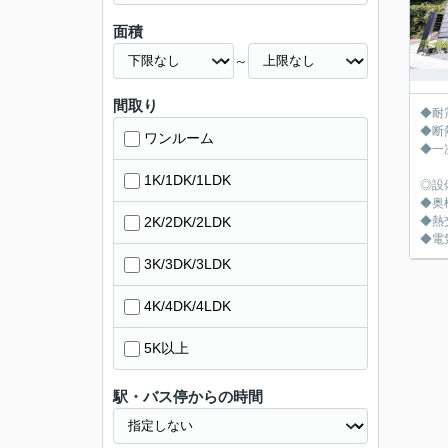
面積
～
間取り
◆耐
◆断
ワンルーム
◆一
1K/1DK/1LDK
◎設
◆奥
2K/2DK/2LDK
◆熱
◆電
3K/3DK/3LDK
4K/4DK/4LDK
5K以上
駅・バス停からの時間