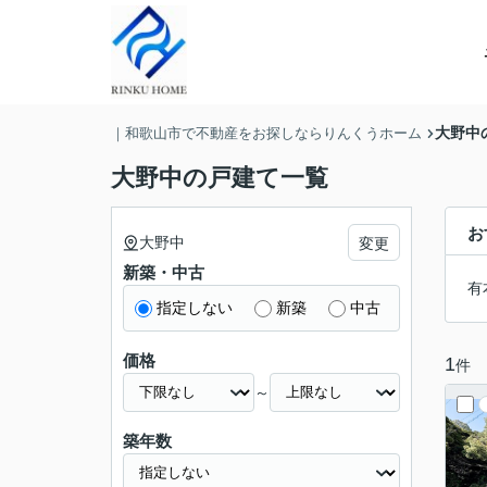
大野中
｜和歌山市で不動産をお探しならりんくうホーム
大野中の戸建て一覧
お
大野中
変更
新築・中古
有
指定しない
新築
中古
価格
1
件
～
築年数