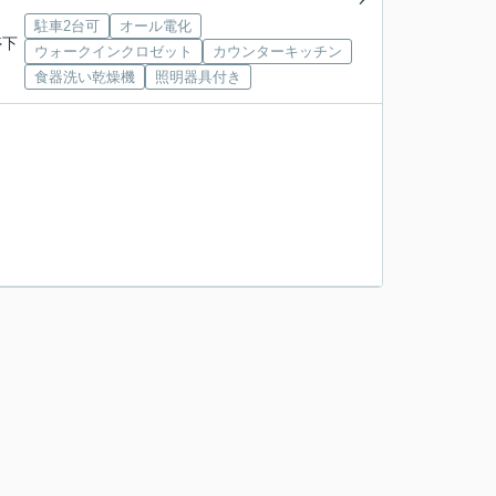
駐車2台可
オール電化
停下
ウォークインクロゼット
カウンターキッチン
食器洗い乾燥機
照明器具付き