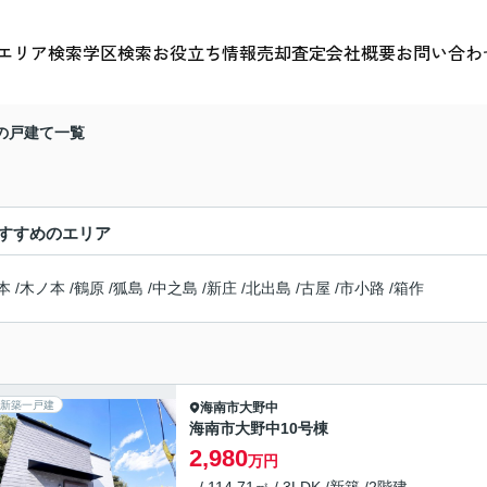
エリア検索
学区検索
お役立ち情報
売却査定
会社概要
お問い合わ
の戸建て一覧
すすめのエリア
本
/
木ノ本
/
鶴原
/
狐島
/
中之島
/
新庄
/
北出島
/
古屋
/
市小路
/
箱作
新築一戸建
海南市
大野中
海南市大野中10号棟
2,980
万円