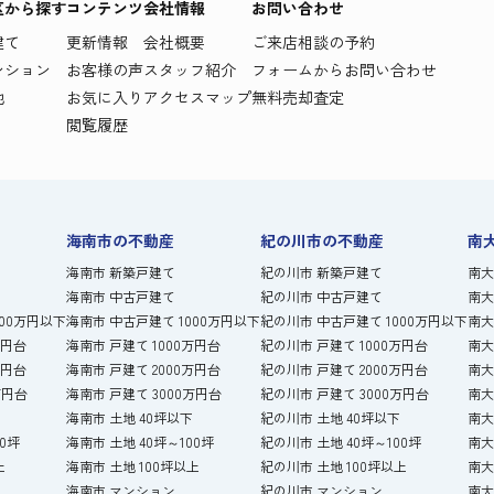
区から探す
コンテンツ
会社情報
お問い合わせ
建て
更新情報
会社概要
ご来店相談の予約
ンション
お客様の声
スタッフ紹介
フォームからお問い合わせ
地
お気に入り
アクセスマップ
無料売却査定
閲覧履歴
海南市の不動産
紀の川市の不動産
南
海南市 新築戸建て
紀の川市 新築戸建て
南大
海南市 中古戸建て
紀の川市 中古戸建て
南大
000万円以下
海南市 中古戸建て 1000万円以下
紀の川市 中古戸建て 1000万円以下
南大
万円台
海南市 戸建て 1000万円台
紀の川市 戸建て 1000万円台
南大
万円台
海南市 戸建て 2000万円台
紀の川市 戸建て 2000万円台
南大
万円台
海南市 戸建て 3000万円台
紀の川市 戸建て 3000万円台
南大
海南市 土地 40坪以下
紀の川市 土地 40坪以下
南大
00坪
海南市 土地 40坪～100坪
紀の川市 土地 40坪～100坪
南大
上
海南市 土地 100坪以上
紀の川市 土地 100坪以上
南大
海南市 マンション
紀の川市 マンション
南大