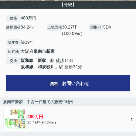
【外観】
480万円
価格
84.24㎡
30.27坪
5DK
建物面積
土地面積
間取り
(100.09㎡)
築39年
築年数
大阪府
泉南市
新家
所在地
阪和線
「
新家
」駅 徒歩11分
交通
阪和線
「
和泉砂川
」駅 徒歩32分
お問い合わせ
無料
泉南市新家 中古一戸建ての販売中物件
480万円
25.48坪(84.24㎡)