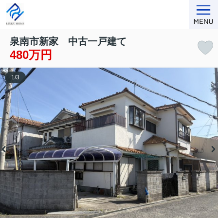
泉南市新家 中古一戸建て
480万円
1
/
3