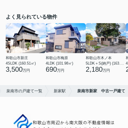
よく見られている物件
和歌山市新庄
和歌山市梅原
和歌山市木ノ本
4SLDK (160.51㎡)
4LDK (101.98㎡)
5LDK＋S(納戸) (163.79㎡)
4
3,500
690
2,180
万円
万円
万円
泉南市の戸建て一覧
新家駅
泉南市新家 中古一戸建て
和歌山市周辺から南大阪の不動産情報は