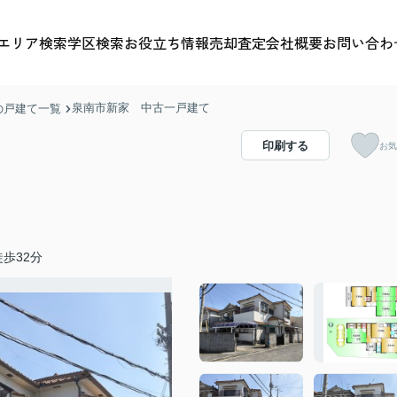
エリア検索
学区検索
お役立ち情報
売却査定
会社概要
お問い合わ
泉南市新家 中古一戸建て
の戸建て一覧
印刷する
お気
歩32分