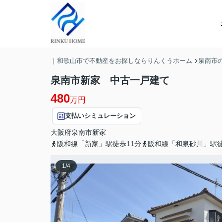
｜和歌山市で不動産をお探しならりんくうホーム
泉南市
泉南市新家 中古一戸建て
480
万円
支払いシミュレーション
大阪府
泉南市
新家
阪和線「新家」駅徒歩11分
阪和線「和泉砂川」駅徒
1
/
4