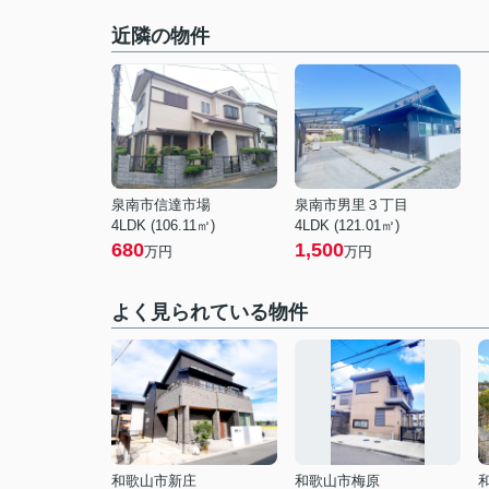
近隣の物件
泉南市信達市場
泉南市男里３丁目
4LDK (106.11㎡)
4LDK (121.01㎡)
680
1,500
万円
万円
よく見られている物件
和歌山市新庄
和歌山市梅原