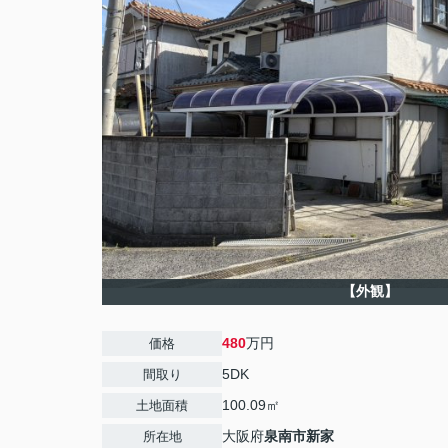
【外観】
480
万円
価格
5DK
間取り
100.09㎡
土地面積
大阪府
泉南市
新家
所在地