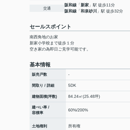
阪和線
「
新家
」駅 徒歩11分
交通
阪和線
「
和泉砂川
」駅 徒歩32分
セールスポイント
南西角地のお家
新家小学校まで徒歩１分
空き家の為即日ご見学可能です。
基本情報
-
販売戸数
5DK
間取り / 詳細
84.24㎡(25.48坪)
建物面積(坪数)
建ぺい率 /
60%/200%
容積率
所有権
土地権利