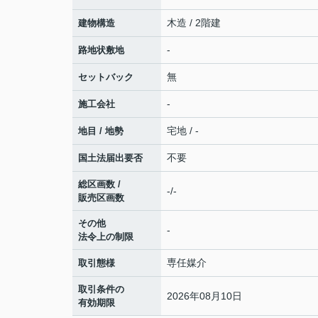
木造 / 2階建
建物構造
-
路地状敷地
無
セットバック
-
施工会社
宅地 / -
地目 / 地勢
不要
国土法届出要否
総区画数 /
-/-
販売区画数
その他
-
法令上の制限
専任媒介
取引態様
取引条件の
2026年08月10日
有効期限