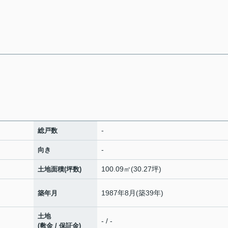
-
総戸数
-
向き
100.09㎡(30.27坪)
土地面積(坪数)
1987年8月(築39年)
築年月
土地
- / -
(敷金 / 保証金)