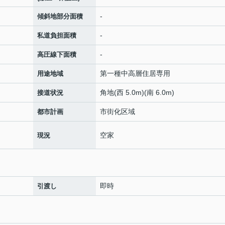
-
傾斜地部分面積
-
私道負担面積
-
高圧線下面積
第一種中高層住居専用
用途地域
角地(西 5.0m)(南 6.0m)
接道状況
市街化区域
都市計画
空家
現況
即時
引渡し