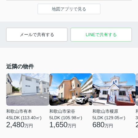
地図アプリで見る
メールで共有する
LINEで共有する
近隣の物件
和歌山市有本
和歌山市榎原
和歌山市栄谷
4SLDK (113.40㎡)
3
5LDK (129.05㎡)
5LDK (105.98㎡)
2,480
680
1,650
万円
万円
万円