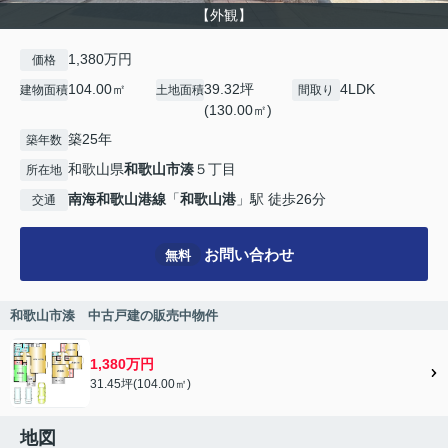
【外観】
1,380万円
価格
104.00㎡
39.32坪
4LDK
建物面積
土地面積
間取り
(130.00㎡)
築25年
築年数
和歌山県
和歌山市
湊
５丁目
所在地
南海和歌山港線
「
和歌山港
」駅 徒歩26分
交通
お問い合わせ
無料
和歌山市湊 中古戸建の販売中物件
1,380万円
31.45坪(104.00㎡)
地図