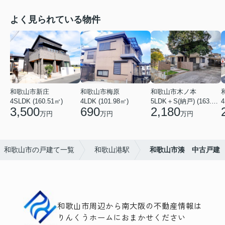
よく見られている物件
和歌山市新庄
和歌山市梅原
和歌山市木ノ本
4SLDK (160.51㎡)
4LDK (101.98㎡)
5LDK＋S(納戸) (163.79㎡)
4
3,500
690
2,180
万円
万円
万円
和歌山市の戸建て一覧
和歌山港駅
和歌山市湊 中古戸建
和歌山市周辺から南大阪の不動産情報は
りんくうホームにおまかせください