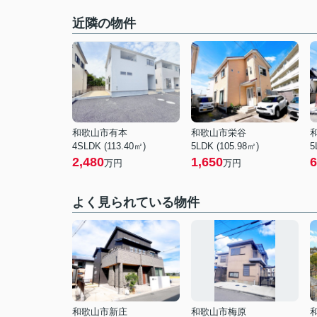
近隣の物件
和歌山市有本
和歌山市栄谷
4SLDK (113.40㎡)
5LDK (105.98㎡)
5
2,480
1,650
6
万円
万円
よく見られている物件
和歌山市新庄
和歌山市梅原