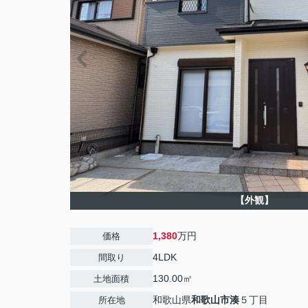
【外観】
1,380
万円
価格
4LDK
間取り
130.00㎡
土地面積
和歌山県
和歌山市
湊
５丁目
所在地