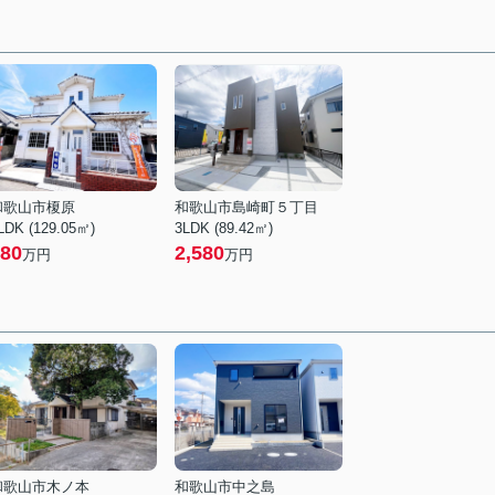
和歌山市榎原
和歌山市島崎町５丁目
LDK (129.05㎡)
3LDK (89.42㎡)
80
2,580
万円
万円
和歌山市木ノ本
和歌山市中之島