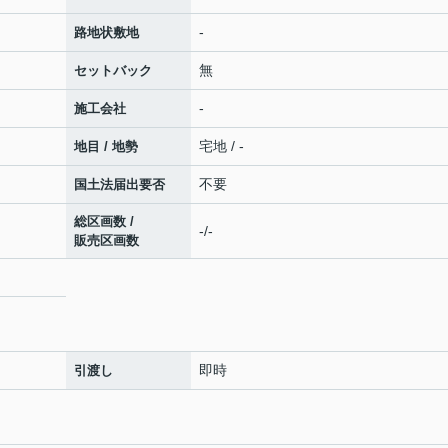
-
路地状敷地
無
セットバック
-
施工会社
宅地 / -
地目 / 地勢
不要
国土法届出要否
総区画数 /
-/-
販売区画数
即時
引渡し