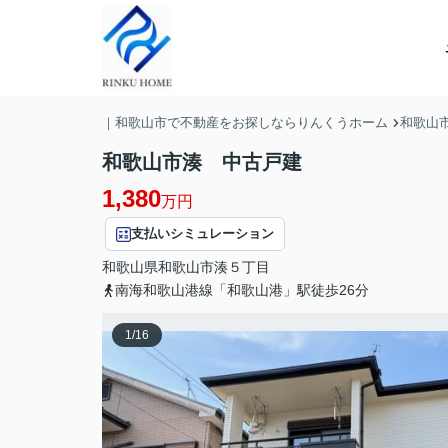
｜和歌山市で不動産をお探しならりんくうホーム
和歌山
和歌山市湊 中古戸建
1,380
万円
支払いシミュレーション
和歌山県
和歌山市
湊
５丁目
南海和歌山港線「和歌山港」駅徒歩26分
1
/
16