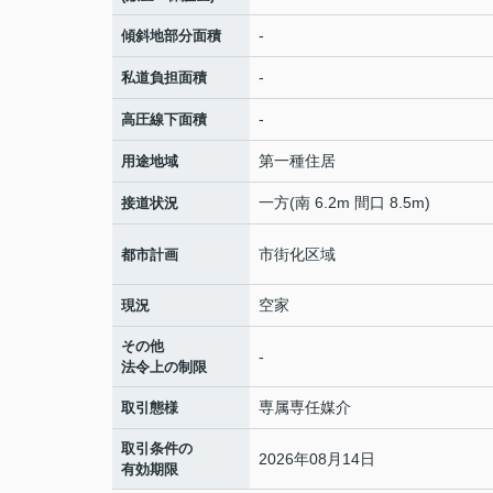
-
傾斜地部分面積
-
私道負担面積
-
高圧線下面積
第一種住居
用途地域
一方(南 6.2m 間口 8.5m)
接道状況
市街化区域
都市計画
空家
現況
その他
-
法令上の制限
専属専任媒介
取引態様
取引条件の
2026年08月14日
有効期限