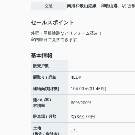
南海和歌山港線
「
和歌山港
」駅 徒歩
交通
セールスポイント
外壁・屋根塗装などリフォーム済み！
室内即日ご見学できます。
基本情報
-
販売戸数
4LDK
間取り / 詳細
104.00㎡(31.46坪)
建物面積(坪数)
建ぺい率 /
60%/200%
容積率
駐車場 / 月額
有(3台) / 0円
土地
- / -
(敷金 / 保証金)