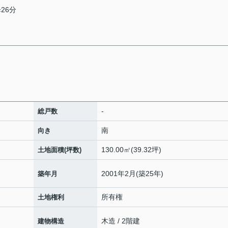
26分
-
総戸数
南
向き
130.00㎡(39.32坪)
土地面積(坪数)
2001年2月(築25年)
築年月
所有権
土地権利
木造 / 2階建
建物構造