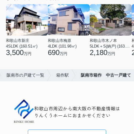
和歌山市新庄
和歌山市梅原
和歌山市木ノ本
4SLDK (160.51㎡)
4LDK (101.98㎡)
5LDK＋S(納戸) (163.79㎡)
4
3,500
690
2,180
万円
万円
万円
阪南市の戸建て一覧
箱作駅
阪南市箱作 中古一戸建て
和歌山市周辺から南大阪の不動産情報は
りんくうホームにおまかせください