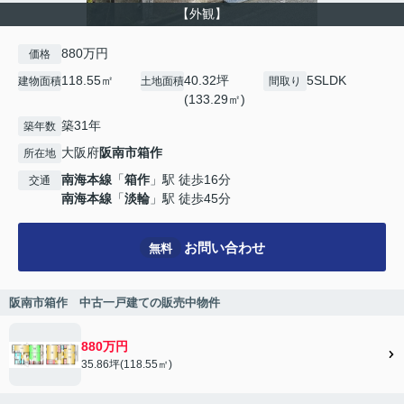
【外観】
880万円
価格
118.55㎡
40.32坪
5SLDK
建物面積
土地面積
間取り
(133.29㎡)
築31年
築年数
大阪府
阪南市
箱作
所在地
南海本線
「
箱作
」駅 徒歩16分
交通
南海本線
「
淡輪
」駅 徒歩45分
お問い合わせ
無料
阪南市箱作 中古一戸建ての販売中物件
880万円
35.86坪(118.55㎡)