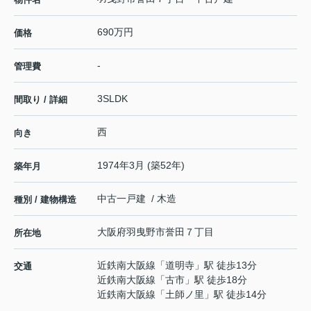
690万円
価格
-
管理費
3SLDK
間取り / 詳細
西
向き
1974年3月 (築52年)
築年月
中古一戸建 / 木造
種別 / 建物構造
大阪府
羽曳野市
誉田
７丁目
所在地
近鉄南大阪線
「
道明寺
」駅 徒歩13分
交通
近鉄南大阪線
「
古市
」駅 徒歩18分
近鉄南大阪線
「
土師ノ里
」駅 徒歩14分