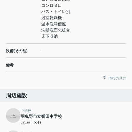
コンロ３口
バス・トイレ別
浴室乾燥機
温水洗浄便座
洗髪洗面化粧台
床下収納
-
設備(その他)
備考
情報の見方
周辺施設
中学校
羽曳野市立誉田中学校
321ｍ（5分）