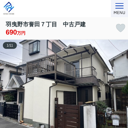
羽曳野市誉田７丁目 中古戸建
690
万円
1
/
11