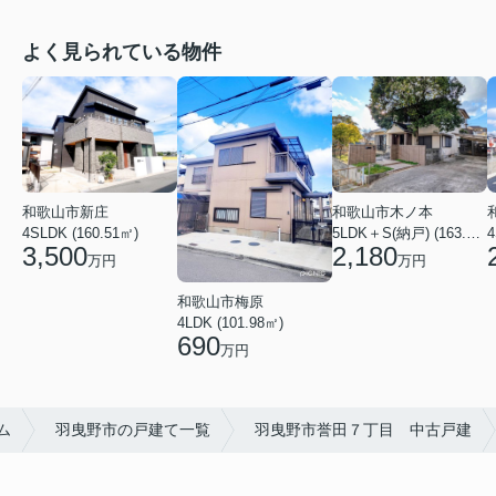
よく見られている物件
和歌山市新庄
和歌山市木ノ本
4SLDK (160.51㎡)
5LDK＋S(納戸) (163.79㎡)
4
3,500
2,180
万円
万円
和歌山市梅原
4LDK (101.98㎡)
690
万円
ム
羽曳野市の戸建て一覧
羽曳野市誉田７丁目 中古戸建