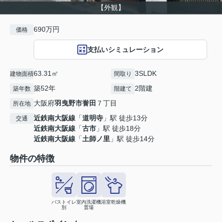
【外観】
690万円
価格
支払いシミュレーション
63.31㎡
3SLDK
建物面積
間取り
築52年
2階建
築年数
階建て
大阪府
羽曳野市
誉田
７丁目
所在地
近鉄南大阪線
「
道明寺
」駅 徒歩13分
交通
近鉄南大阪線
「
古市
」駅 徒歩18分
近鉄南大阪線
「
土師ノ里
」駅 徒歩14分
物件の特徴
バストイレ
室内洗濯機
浴室乾燥機
別
置場