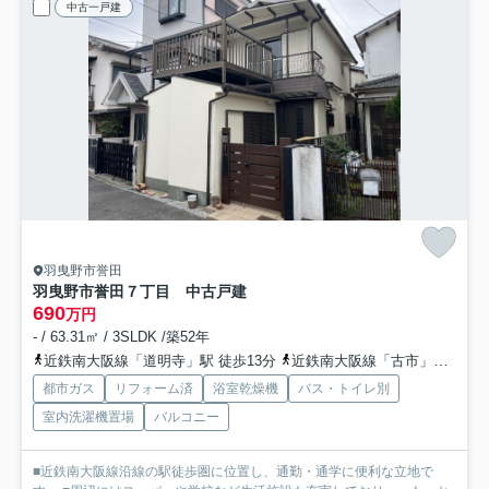
中古一戸建
羽曳野市誉田
羽曳野市誉田７丁目 中古戸建
690
万円
- / 63.31㎡ / 3SLDK /築52年
近鉄南大阪線「道明寺」駅 徒歩13分
近鉄南大阪線「古市」駅 徒歩18分
都市ガス
リフォーム済
浴室乾燥機
バス・トイレ別
室内洗濯機置場
バルコニー
■近鉄南大阪線沿線の駅徒歩圏に位置し、通勤・通学に便利な立地で