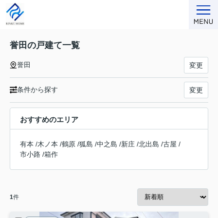
誉田の戸建て一覧
誉田
変更
条件から探す
変更
おすすめのエリア
有本
/
木ノ本
/
鶴原
/
狐島
/
中之島
/
新庄
/
北出島
/
古屋
/
市小路
/
箱作
1
件