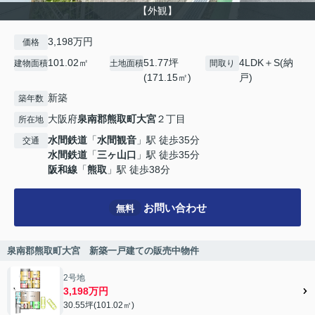
【外観】
3,198万円
価格
101.02㎡
51.77坪
4LDK＋S(納
建物面積
土地面積
間取り
(171.15㎡)
戸)
新築
築年数
大阪府
泉南郡熊取町
大宮
２丁目
所在地
水間鉄道
「
水間観音
」駅 徒歩35分
交通
水間鉄道
「
三ヶ山口
」駅 徒歩35分
阪和線
「
熊取
」駅 徒歩38分
お問い合わせ
無料
泉南郡熊取町大宮 新築一戸建ての販売中物件
2号地
3,198万円
30.55坪(101.02㎡)