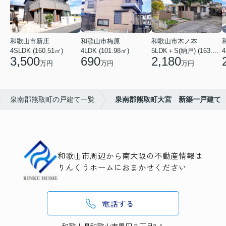
和歌山市新庄
和歌山市梅原
和歌山市木ノ本
4SLDK (160.51㎡)
4LDK (101.98㎡)
5LDK＋S(納戸) (163.79㎡)
4
3,500
690
2,180
万円
万円
万円
泉南郡熊取町の戸建て一覧
泉南郡熊取町大宮 新築一戸建て
和歌山市周辺から南大阪の不動産情報は
りんくうホームにおまかせください
電話する
和歌山県和歌山市黒田２丁目2-4