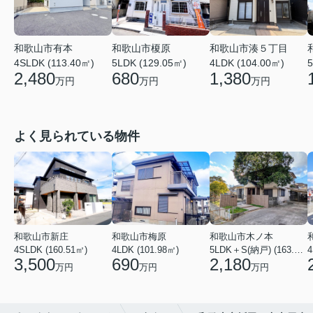
和歌山市有本
和歌山市湊５丁目
和歌山市榎原
4SLDK (113.40㎡)
4LDK (104.00㎡)
5LDK (129.05㎡)
5
2,480
1,380
680
万円
万円
万円
よく見られている物件
和歌山市新庄
和歌山市梅原
和歌山市木ノ本
4SLDK (160.51㎡)
4LDK (101.98㎡)
5LDK＋S(納戸) (163.79㎡)
4
3,500
690
2,180
万円
万円
万円