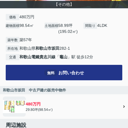
【その他】
480万円
価格
98.54㎡
58.99坪
4LDK
建物面積
土地面積
間取り
(195.02㎡)
築57年
築年数
和歌山県
和歌山市
坂田
282-1
所在地
和歌山電鐵貴志川線
「
竈山
」駅 徒歩12分
交通
お問い合わせ
無料
和歌山市坂田 中古戸建の販売中物件
480万円
29.80坪(98.54㎡)
周辺施設