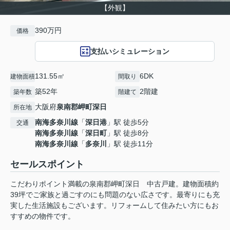
【外観】
390万円
価格
支払いシミュレーション
131.55㎡
6DK
建物面積
間取り
築52年
2階建
築年数
階建て
大阪府
泉南郡岬町
深日
所在地
南海多奈川線
「
深日港
」駅 徒歩5分
交通
南海多奈川線
「
深日町
」駅 徒歩8分
南海多奈川線
「
多奈川
」駅 徒歩11分
セールスポイント
こだわりポイント満載の泉南郡岬町深日 中古戸建。建物面積約
39坪でご家族と過ごすのにも問題のない広さです。最寄りにも充
実した生活施設もございます。リフォームして住みたい方にもお
すすめの物件です。