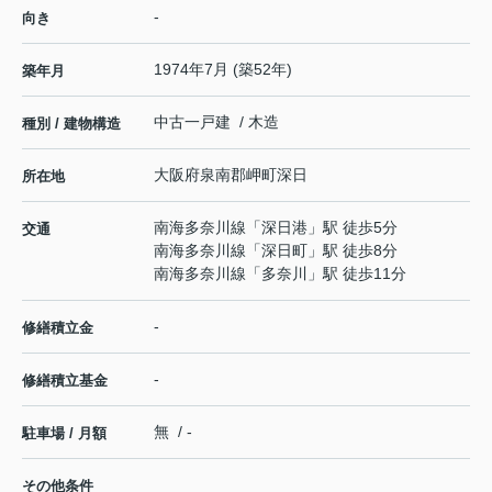
-
向き
1974年7月 (築52年)
築年月
中古一戸建 / 木造
種別 / 建物構造
大阪府
泉南郡岬町
深日
所在地
南海多奈川線
「
深日港
」駅 徒歩5分
交通
南海多奈川線
「
深日町
」駅 徒歩8分
南海多奈川線
「
多奈川
」駅 徒歩11分
-
修繕積立金
-
修繕積立基金
無 / -
駐車場 / 月額
その他条件