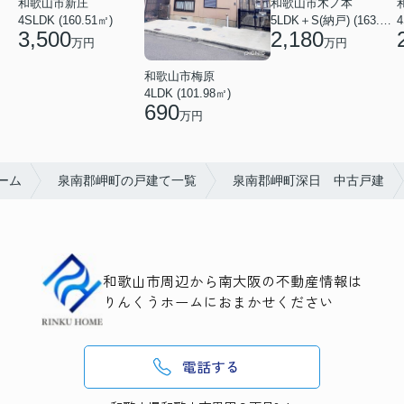
和歌山市新庄
和歌山市木ノ本
4SLDK (160.51㎡)
5LDK＋S(納戸) (163.79㎡)
4
3,500
2,180
万円
万円
和歌山市梅原
4LDK (101.98㎡)
690
万円
ーム
泉南郡岬町の戸建て一覧
泉南郡岬町深日 中古戸建
和歌山市周辺から南大阪の不動産情報は
りんくうホームにおまかせください
電話する