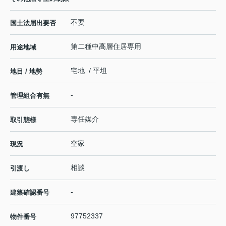
不要
国土法届出要否
第二種中高層住居専用
用途地域
宅地 / 平坦
地目 / 地勢
-
管理組合有無
専任媒介
取引態様
空家
現況
相談
引渡し
-
建築確認番号
97752337
物件番号