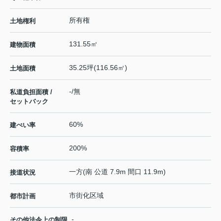
所有権
土地権利
131.55㎡
建物面積
35.25坪(116.56㎡)
土地面積
-/無
私道負担面積 /
セットバック
60%
建ぺい率
200%
容積率
一方(南 公道 7.9m 間口 11.9m)
接道状況
市街化区域
都市計画
-
その他法令上の制限