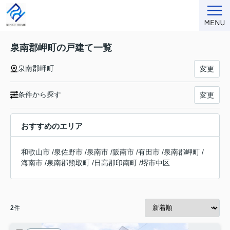
泉南郡岬町の戸建て一覧
泉南郡岬町
変更
条件から探す
変更
おすすめのエリア
和歌山市
/
泉佐野市
/
泉南市
/
阪南市
/
有田市
/
泉南郡岬町
/
海南市
/
泉南郡熊取町
/
日高郡印南町
/
堺市中区
2
件