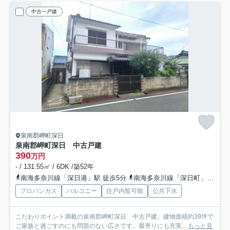
中古一戸建
泉南郡岬町深日
泉南郡岬町深日 中古戸建
390
万円
- / 131.55㎡ / 6DK /築52年
南海多奈川線「深日港」駅 徒歩5分
南海多奈川線「深日町」駅 徒歩8分
プロパンガス
バルコニー
住戸内覧可能
公共下水
こだわりポイント満載の泉南郡岬町深日 中古戸建。建物面積約39坪で
ご家族と過ごすのにも問題のない広さです。最寄りにも充実...
もっと見