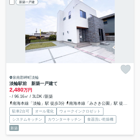
新築一戸建
泉南郡岬町淡輪
淡輪駅前 新築一戸建て
2,480
万円
- / 96.16㎡ / 3LDK /新築
南海本線「淡輪」駅 徒歩3分
南海本線「みさき公園」駅 徒歩28分
駐車2台可
オール電化
ウォークインクロゼット
システムキッチン
カウンターキッチン
食器洗い乾燥機
新築