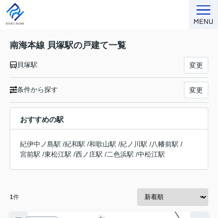
南海本線 貝塚駅の戸建て一覧
貝塚駅
変更
条件から探す
変更
おすすめの駅
紀伊中ノ島駅
/
紀和駅
/
和歌山駅
/
紀ノ川駅
/
八幡前駅
/
宮前駅
/
東松江駅
/
西ノ庄駅
/
二色浜駅
/
中松江駅
1
件