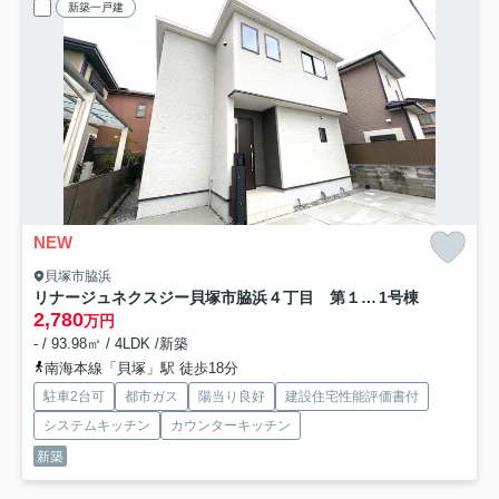
新築一戸建
NEW
貝塚市脇浜
リナージュネクスジー貝塚市脇浜４丁目 第１期新築戸建
1号棟
2,780
万円
- / 93.98㎡ / 4LDK /新築
南海本線「貝塚」駅 徒歩18分
駐車2台可
都市ガス
陽当り良好
建設住宅性能評価書付
システムキッチン
カウンターキッチン
新築