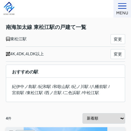
南海加太線 東松江駅の戸建て一覧
東松江駅
変更
4K,4DK,4LDK以上
変更
おすすめの駅
紀伊中ノ島駅
/
紀和駅
/
和歌山駅
/
紀ノ川駅
/
八幡前駅
/
宮前駅
/
東松江駅
/
西ノ庄駅
/
二色浜駅
/
中松江駅
4
件