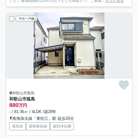
した！ 建物面積約129㎡の広々とした間取りで、ご家族...
もっと見る
中古一戸建
和歌山市狐島
和歌山市狐島
880
万円
- / 81.36㎡ / 4LDK /築28年
南海加太線「東松江」駅 徒歩20分
電気有
屋根裏収納
個別浄化槽