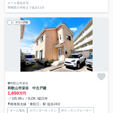
オール電化住宅
野崎西小学校まで徒歩11分
中古一戸建
和歌山市栄谷
和歌山市栄谷 中古戸建
1,650
万円
- / 105.98㎡ / 5LDK /築21年
南海加太線「東松江」駅 徒歩24分
オール電化
カウンターキッチン
IHクッキングヒーター