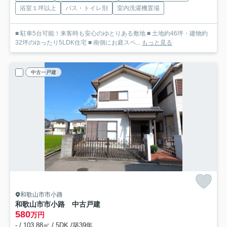
浴室１坪以上
バス・トイレ別
室内洗濯機置場
■ 駐車5台可能！来客時も安心のゆとりある敷地 ■ 土地約46坪・建物約
32坪のゆったり5LDK住宅 ■ 南側にお庭スペ...
もっと見る
中古一戸建
和歌山市市小路
和歌山市市小路 中古戸建
580
万円
- / 103.88㎡ / 5DK /築39年