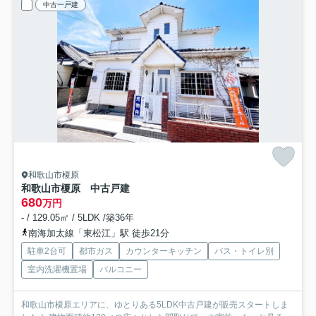
中古一戸建
和歌山市榎原
和歌山市榎原 中古戸建
680
万円
- / 129.05㎡ / 5LDK /築36年
南海加太線「東松江」駅 徒歩21分
駐車2台可
都市ガス
カウンターキッチン
バス・トイレ別
室内洗濯機置場
バルコニー
和歌山市榎原エリアに、ゆとりある5LDK中古戸建が販売スタートしま