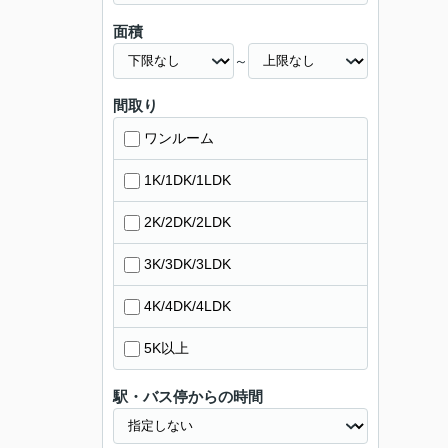
面積
～
間取り
ワンルーム
1K/1DK/1LDK
2K/2DK/2LDK
3K/3DK/3LDK
4K/4DK/4LDK
5K以上
駅・バス停からの時間