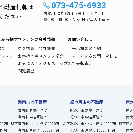
073-475-6933
不動産情報は
和歌山県和歌山市黒田２丁目2-4
ください
09:00～19:00 / 定休日 : 毎週水曜日
区から探す
コンテンツ
会社情報
お問い合わせ
建て
更新情報
会社概要
ご来店相談の予約
ンション
お客様の声
スタッフ紹介
フォームからお問い合わせ
地
お気に入り
アクセスマップ
無料売却査定
閲覧履歴
海南市の不動産
紀の川市の不動産
南
海南市 新築戸建て
紀の川市 新築戸建て
南大
海南市 中古戸建て
紀の川市 中古戸建て
南大
000万円以下
海南市 中古戸建て 1000万円以下
紀の川市 中古戸建て 1000万円以下
南大
万円台
海南市 戸建て 1000万円台
紀の川市 戸建て 1000万円台
南大