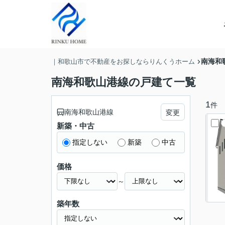
南海和
｜和歌山市で不動産をお探しならりんくうホーム
南海和歌山港線の戸建て一覧
1
件
南海和歌山港線
変更
新築・中古
指定しない
新築
中古
価格
～
築年数