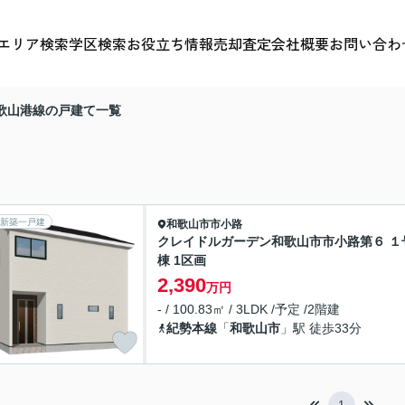
エリア検索
学区検索
お役立ち情報
売却査定
会社概要
お問い合わ
歌山港線の戸建て一覧
新築一戸建
和歌山市
市小路
クレイドルガーデン和歌山市市小路第６ １
棟 1区画
2,390
万円
- / 100.83㎡ / 3LDK /予定 /2階建
紀勢本線
「
和歌山市
」駅 徒歩33分