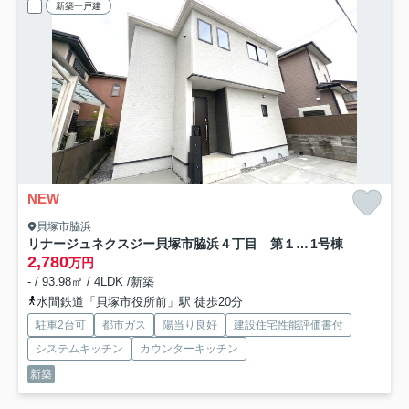
新築一戸建
NEW
貝塚市脇浜
リナージュネクスジー貝塚市脇浜４丁目 第１期新築戸建
1号棟
2,780
万円
- / 93.98㎡ / 4LDK /新築
水間鉄道「貝塚市役所前」駅 徒歩20分
駐車2台可
都市ガス
陽当り良好
建設住宅性能評価書付
システムキッチン
カウンターキッチン
新築