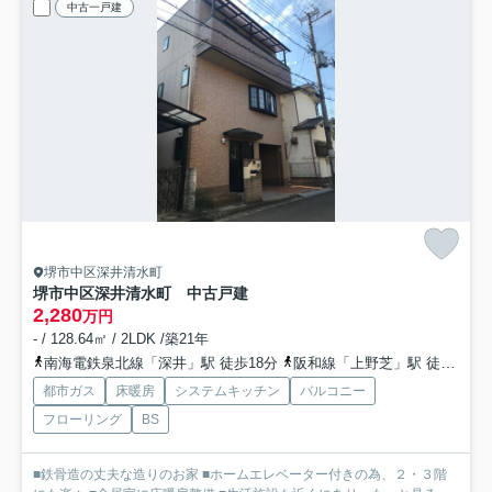
中古一戸建
堺市中区深井清水町
堺市中区深井清水町 中古戸建
2,280
万円
- / 128.64㎡ / 2LDK /築21年
南海電鉄泉北線「深井」駅 徒歩18分
阪和線「上野芝」駅 徒歩29分
都市ガス
床暖房
システムキッチン
バルコニー
フローリング
BS
■鉄骨造の丈夫な造りのお家 ■ホームエレベーター付きの為、２・３階