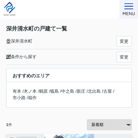
深井清水町の戸建て一覧
深井清水町
変更
条件から探す
変更
おすすめのエリア
有本
/
木ノ本
/
鶴原
/
狐島
/
中之島
/
新庄
/
北出島
/
古屋
/
市小路
/
箱作
1
件