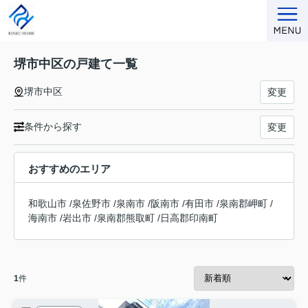
堺市中区の戸建て一覧
堺市中区
変更
条件から探す
変更
おすすめのエリア
和歌山市
/
泉佐野市
/
泉南市
/
阪南市
/
有田市
/
泉南郡岬町
/
海南市
/
岩出市
/
泉南郡熊取町
/
日高郡印南町
1
件