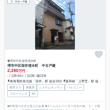
中古一戸建
堺市中区深井清水町
堺市中区深井清水町 中古戸建
2,280
万円
- / 128.64㎡ / 2LDK /築21年
南海電鉄泉北線「深井」駅 徒歩18分
阪和線「上野芝」駅 徒歩29分
都市ガス
床暖房
システムキッチン
バルコニー
フローリング
BS
■鉄骨造の丈夫な造りのお家 ■ホームエレベーター付きの為、２・３階