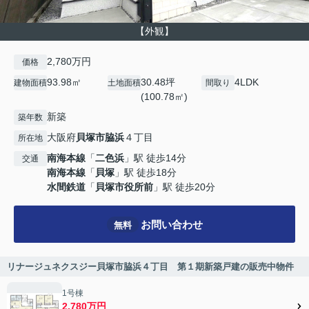
【外観】
2,780万円
価格
93.98㎡
30.48坪
4LDK
建物面積
土地面積
間取り
(100.78㎡)
新築
築年数
大阪府
貝塚市
脇浜
４丁目
所在地
南海本線
「
二色浜
」駅 徒歩14分
交通
南海本線
「
貝塚
」駅 徒歩18分
水間鉄道
「
貝塚市役所前
」駅 徒歩20分
お問い合わせ
無料
リナージュネクスジー貝塚市脇浜４丁目 第１期新築戸建の販売中物件
1号棟
2,780万円