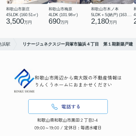
和歌山市新庄
和歌山市梅原
和歌山市木ノ本
4SLDK (160.51㎡)
4LDK (101.98㎡)
5LDK＋S(納戸) (163.79㎡)
4
3,500
690
2,180
万円
万円
万円
色浜駅
リナージュネクスジー貝塚市脇浜４丁目 第１期新築戸建
和歌山市周辺から南大阪の不動産情報は
りんくうホームにおまかせください
電話する
和歌山県和歌山市黒田２丁目2-4
09:00～19:00 / 定休日 : 毎週水曜日