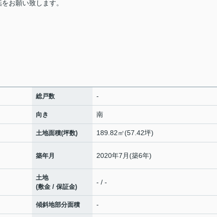
話をお願い致します。
-
総戸数
南
向き
189.82㎡(57.42坪)
土地面積(坪数)
2020年7月(築6年)
築年月
土地
- / -
(敷金 / 保証金)
-
傾斜地部分面積