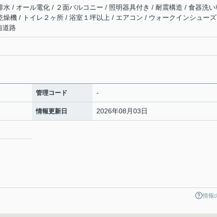
排水 / オール電化 / ２面バルコニー / 照明器具付き / 耐震構造 / 食器洗
乾燥機 / トイレ２ヶ所 / 浴室１坪以上 / エアコン / ウォークインシュー
 南道路
-
管理コード
2026年08月03日
情報更新日
情報