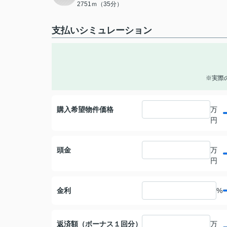
2751ｍ（35分）
支払いシミュレーション
※実際
購入希望物件価格
万
円
頭金
万
円
金利
%
返済額（ボーナス１回分）
万