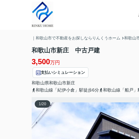
｜和歌山市で不動産をお探しならりんくうホーム
和歌山
和歌山市新庄 中古戸建
3,500
万円
支払いシミュレーション
和歌山県
和歌山市
新庄
和歌山線「紀伊小倉」駅徒歩6分
和歌山線「船戸」
1
/
20