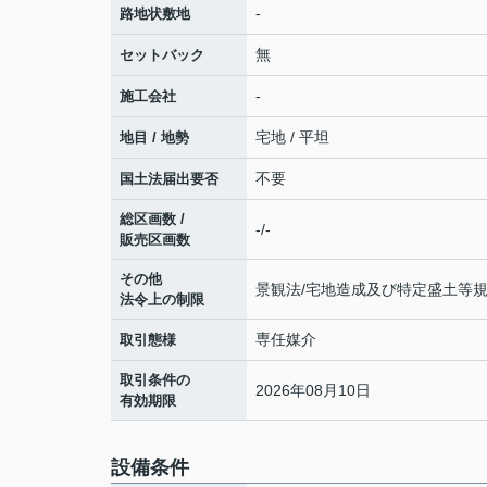
-
路地状敷地
無
セットバック
-
施工会社
宅地 / 平坦
地目 / 地勢
不要
国土法届出要否
総区画数 /
-/-
販売区画数
その他
景観法/宅地造成及び特定盛土等
法令上の制限
専任媒介
取引態様
取引条件の
2026年08月10日
有効期限
設備条件