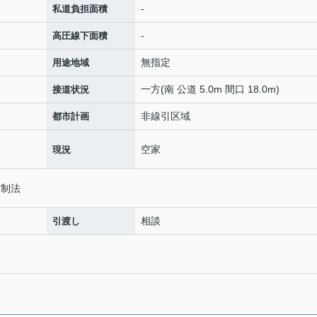
-
私道負担面積
-
高圧線下面積
無指定
用途地域
一方(南 公道 5.0m 間口 18.0m)
接道状況
非線引区域
都市計画
空家
現況
規制法
相談
引渡し