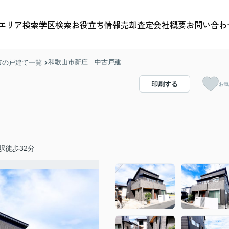
エリア検索
学区検索
お役立ち情報
売却査定
会社概要
お問い合わ
和歌山市新庄 中古戸建
市の戸建て一覧
印刷する
お気
駅徒歩32分