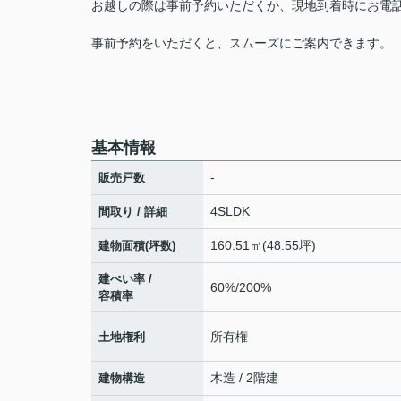
お越しの際は事前予約いただくか、現地到着時にお電
事前予約をいただくと、スムーズにご案内できます。
基本情報
-
販売戸数
4SLDK
間取り / 詳細
160.51㎡(48.55坪)
建物面積(坪数)
建ぺい率 /
60%/200%
容積率
所有権
土地権利
木造 / 2階建
建物構造