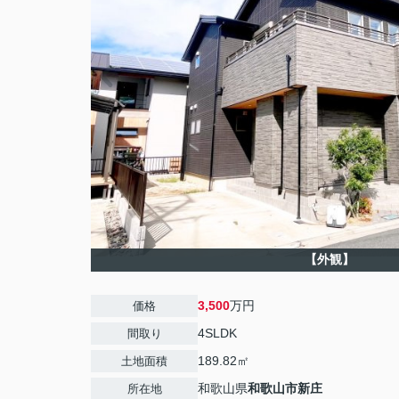
【外観】
3,500
万円
価格
4SLDK
間取り
189.82㎡
土地面積
和歌山県
和歌山市
新庄
所在地