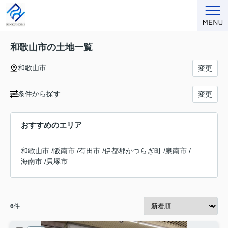
和歌山市の土地一覧
和歌山市
変更
条件から探す
変更
おすすめのエリア
和歌山市
/
阪南市
/
有田市
/
伊都郡かつらぎ町
/
泉南市
/
海南市
/
貝塚市
6
件