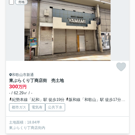
売地
和歌山市新通
東ぶらくり丁商店街 売土地
300
万円
- / 62.29㎡ / -
紀勢本線「紀和」駅 徒歩19分
阪和線「和歌山」駅 徒歩17分
紀勢
都市ガス
電気有
公共下水
土地面積：18.84坪
東ぶらくり丁商店街内