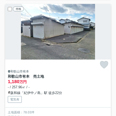
売地
和歌山市有本
和歌山市有本 売土地
1,180
万円
- / 257.96㎡ / -
阪和線「紀伊中ノ島」駅 徒歩22分
電気有
土地面積：78.03坪