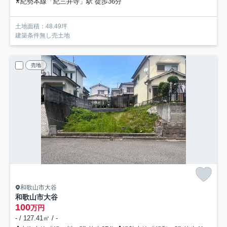
紀勢本線「紀三井寺」駅 徒歩36分
土地面積：48.49坪
建築条件無し売土地
売地
和歌山市大谷
和歌山市大谷
100
万円
- / 127.41㎡ / -