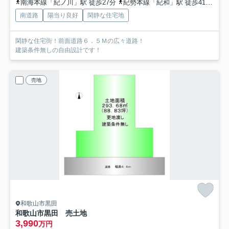
南海本線「紀ノ川」駅 徒歩27分
紀勢本線「紀和」駅 徒歩41分
阪
南道路
陽当り良好
閑静な住宅地
閑静な住宅街！前面道路６．５Ｍの広々道路！
建築条件無しの自由設計です！
売地
和歌山市黒田
和歌山市黒田 売土地
3,990
万円