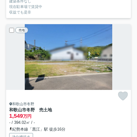
建築条件なし
現在駐車場で賃貸中
収益でも是非
売地
和歌山市冬野
和歌山市冬野 売土地
1,549
万円
- / 394.02㎡ / -
紀勢本線「黒江」駅 徒歩16分
浄化槽排水