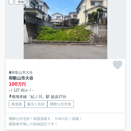
売地
和歌山市大谷
和歌山市大谷
100
万円
- / 127.41㎡ / -
南海本線「紀ノ川」駅 徒歩27分
南道路
陽当り良好
閑静な住宅地
閑静な住宅街！前面道路６．５Ｍの広々道路！
建築条件無しの自由設計です！