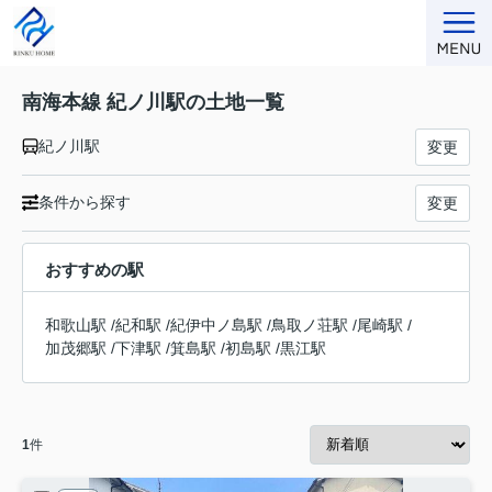
南海本線 紀ノ川駅の土地一覧
紀ノ川駅
変更
条件から探す
変更
おすすめの駅
和歌山駅
/
紀和駅
/
紀伊中ノ島駅
/
鳥取ノ荘駅
/
尾崎駅
/
加茂郷駅
/
下津駅
/
箕島駅
/
初島駅
/
黒江駅
1
件