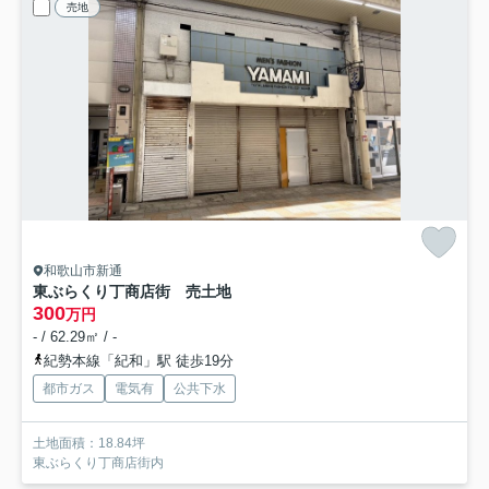
売地
和歌山市新通
東ぶらくり丁商店街 売土地
300
万円
- / 62.29㎡ / -
紀勢本線「紀和」駅 徒歩19分
都市ガス
電気有
公共下水
土地面積：18.84坪
東ぶらくり丁商店街内