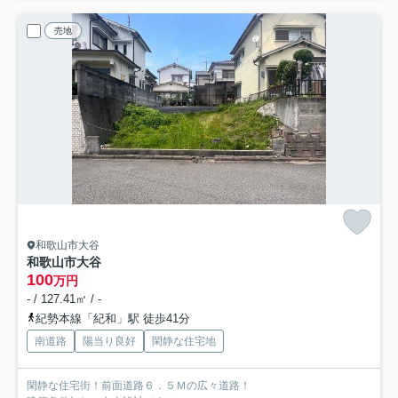
売地
和歌山市大谷
和歌山市大谷
100
万円
- / 127.41㎡ / -
紀勢本線「紀和」駅 徒歩41分
南道路
陽当り良好
閑静な住宅地
閑静な住宅街！前面道路６．５Ｍの広々道路！