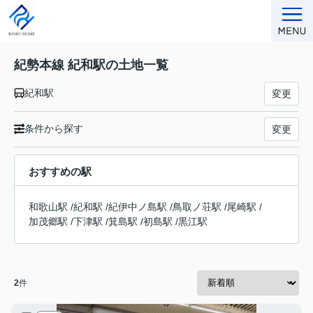
紀勢本線 紀和駅の土地一覧
紀和駅
変更
条件から探す
変更
おすすめの駅
和歌山駅
/
紀和駅
/
紀伊中ノ島駅
/
鳥取ノ荘駅
/
尾崎駅
/
加茂郷駅
/
下津駅
/
箕島駅
/
初島駅
/
黒江駅
2
件