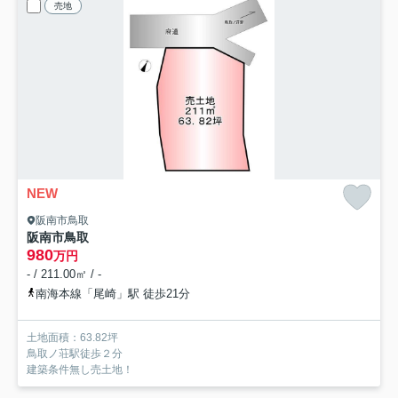
売地
NEW
阪南市鳥取
阪南市鳥取
980
万円
- / 211.00㎡ / -
南海本線「尾崎」駅 徒歩21分
土地面積：63.82坪
鳥取ノ荘駅徒歩２分
建築条件無し売土地！