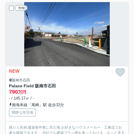
売地
NEW
阪南市石田
Palace Field 阪南市石田
790
万円
- / 145.17㎡ / -
南海本線「尾崎」駅 徒歩32分
閑静な住宅地
残り１区画 建築条件無し売土地 お好きなハウスメーカー・工務店でお
家を建築できます。 当社でも建築プラン例を承っておりま...
もっと見る