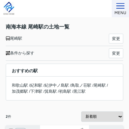
南海本線 尾崎駅の土地一覧
尾崎駅
変更
条件から探す
変更
おすすめの駅
和歌山駅
/
紀和駅
/
紀伊中ノ島駅
/
鳥取ノ荘駅
/
尾崎駅
/
加茂郷駅
/
下津駅
/
箕島駅
/
初島駅
/
黒江駅
2
件