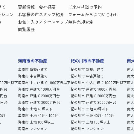
建て
更新情報
会社概要
ご来店相談の予約
ンション
お客様の声
スタッフ紹介
フォームからお問い合わせ
地
お気に入り
アクセスマップ
無料売却査定
閲覧履歴
海南市の不動産
紀の川市の不動産
南
海南市 新築戸建て
紀の川市 新築戸建て
南大
海南市 中古戸建て
紀の川市 中古戸建て
南大
000万円以下
海南市 中古戸建て 1000万円以下
紀の川市 中古戸建て 1000万円以下
南大
万円台
海南市 戸建て 1000万円台
紀の川市 戸建て 1000万円台
南大
万円台
海南市 戸建て 2000万円台
紀の川市 戸建て 2000万円台
南大
万円台
海南市 戸建て 3000万円台
紀の川市 戸建て 3000万円台
南大
海南市 土地 40坪以下
紀の川市 土地 40坪以下
南大
00坪
海南市 土地 40坪～100坪
紀の川市 土地 40坪～100坪
南大
上
海南市 土地 100坪以上
紀の川市 土地 100坪以上
南大
海南市 マンション
紀の川市 マンション
南大