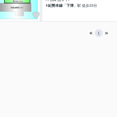
- / 164.52㎡ / -
紀勢本線
「
下津
」駅 徒歩33分
1