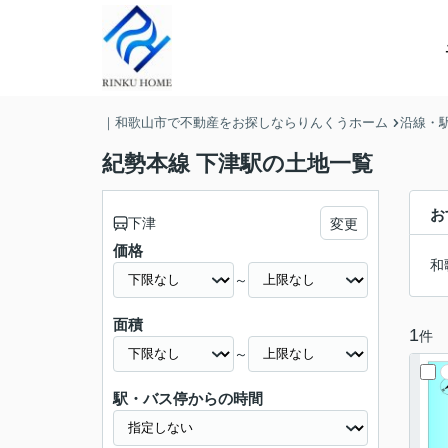
｜和歌山市で不動産をお探しならりんくうホーム
沿線・
紀勢本線 下津駅の土地一覧
お
下津
変更
価格
和
～
面積
1
件
～
駅・バス停からの時間