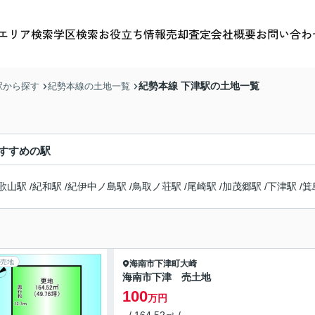
エリア検索
学区検索
お役立ち情報
売却査定
会社概要
お問い合わ
紀勢本線 下津駅の土地一覧
駅から探す
紀勢本線の土地一覧
すすめの駅
歌山駅
/
紀和駅
/
紀伊中ノ島駅
/
鳥取ノ荘駅
/
尾崎駅
/
加茂郷駅
/
下津駅
/
箕
売地
海南市
下津町大崎
海南市下津 売土地
100
万円